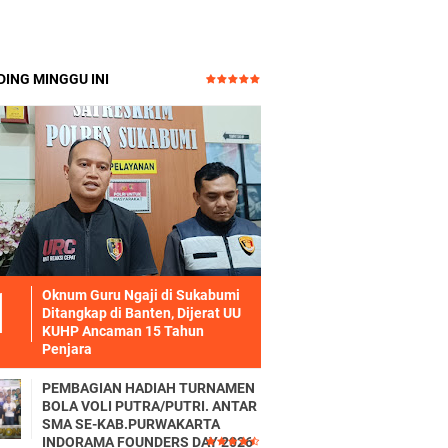
ING MINGGU INI
Oknum Guru Ngaji di Sukabumi
Ditangkap di Banten, Dijerat UU
KUHP Ancaman 15 Tahun
Penjara
PEMBAGIAN HADIAH TURNAMEN
BOLA VOLI PUTRA/PUTRI. ANTAR
SMA SE-KAB.PURWAKARTA
INDORAMA FOUNDERS DAY 2026