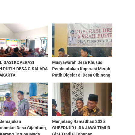
LISASI KOPERASI
Musyawarah Desa Khusus
 PUTIH DESA CISALADA
Pembentukan Koperasi Merah
AKARTA
Putih Digelar di Desa Cibinong
Hilir, Kecamatan Cilaku,
Kabupaten Cianjur
Memajukan
Menjelang Ramadhan 2025
onomian Desa Cijantung,
GUBERNUR LIRA JAWA TIMUR
 Karang Taruna Muda
Giat Tradisi Tahunan