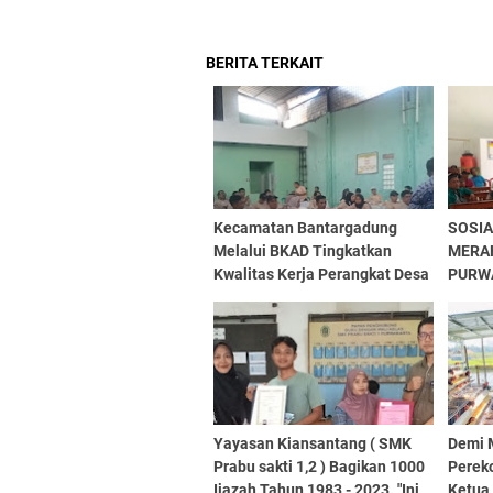
BERITA TERKAIT
Kecamatan Bantargadung
SOSIA
Melalui BKAD Tingkatkan
MERAH
Kwalitas Kerja Perangkat Desa
PURW
Dengan Workshop
Penyelenggaraan Dan
Administrasi Aset Desa
Yayasan Kiansantang ( SMK
Demi 
Prabu sakti 1,2 ) Bagikan 1000
Perek
Ijazah Tahun 1983 - 2023. "Ini
Ketua