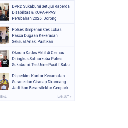
Mars 2-0
DPRD Sukabumi Setujui Raperda
Disabilitas & KUPA-PPAS
Perubahan 2026, Dorong
Raperda Ketenagakerjaan
Polsek Simpenan Cek Lokasi
Pasca Dugaan Kekerasan
Seksual Anak, Pastikan
Kamtibmas Tetap Kondusif
Oknum Kades Aktif di Ciemas
Diringkus Satnarkoba Polres
Sukabumi, Tes Urine Positif Sabu
Disperkim: Kantor Kecamatan
Surade dan Ciracap Dirancang
Jadi Ikon Berarsitektur Geopark
Ciletuh
MBALI
LANJUT »