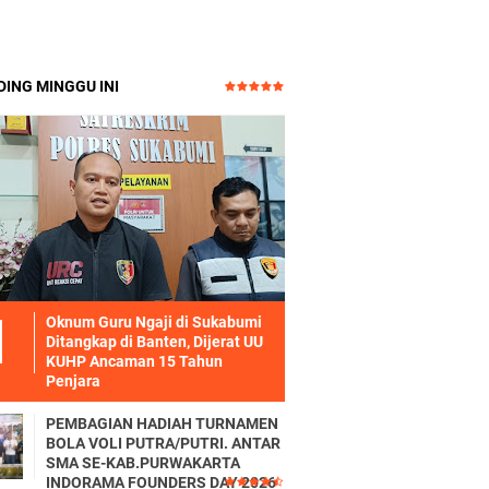
ING MINGGU INI
Oknum Guru Ngaji di Sukabumi
Ditangkap di Banten, Dijerat UU
KUHP Ancaman 15 Tahun
Penjara
PEMBAGIAN HADIAH TURNAMEN
BOLA VOLI PUTRA/PUTRI. ANTAR
SMA SE-KAB.PURWAKARTA
INDORAMA FOUNDERS DAY 2026