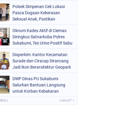
Raperda Ketenagakerjaan
Polsek Simpenan Cek Lokasi
Pasca Dugaan Kekerasan
Seksual Anak, Pastikan
Kamtibmas Tetap Kondusif
Oknum Kades Aktif di Ciemas
Diringkus Satnarkoba Polres
Sukabumi, Tes Urine Positif Sabu
Disperkim: Kantor Kecamatan
Surade dan Ciracap Dirancang
Jadi Ikon Berarsitektur Geopark
Ciletuh
DWP Dinas PU Sukabumi
Salurkan Bantuan Langsung
untuk Korban Kebakaran
Ciptamulya
MBALI
LANJUT »