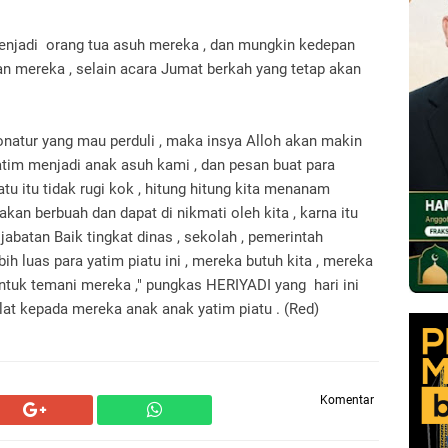
menjadi orang tua asuh mereka , dan mungkin kedepan
n mereka , selain acara Jumat berkah yang tetap akan
natur yang mau perduli , maka insya Alloh akan makin
atim menjadi anak asuh kami , dan pesan buat para
u itu tidak rugi kok , hitung hitung kita menanam
kan berbuah dan dapat di nikmati oleh kita , karna itu
batan Baik tingkat dinas , sekolah , pemerintah
 luas para yatim piatu ini , mereka butuh kita , mereka
untuk temani mereka ," pungkas HERIYADI yang hari ini
lat kepada mereka anak anak yatim piatu . (Red)
Komentar