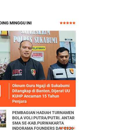
ING MINGGU INI
Oknum Guru Ngaji di Sukabumi
Ditangkap di Banten, Dijerat UU
KUHP Ancaman 15 Tahun
Penjara
PEMBAGIAN HADIAH TURNAMEN
BOLA VOLI PUTRA/PUTRI. ANTAR
SMA SE-KAB.PURWAKARTA
INDORAMA FOUNDERS DAY 2026