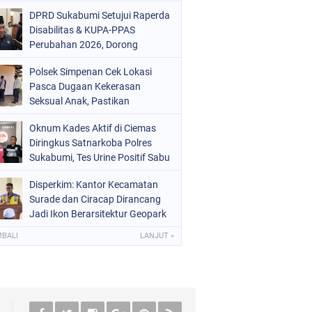
Mars 2-0
DPRD Sukabumi Setujui Raperda
Disabilitas & KUPA-PPAS
Perubahan 2026, Dorong
Raperda Ketenagakerjaan
Polsek Simpenan Cek Lokasi
Pasca Dugaan Kekerasan
Seksual Anak, Pastikan
Kamtibmas Tetap Kondusif
Oknum Kades Aktif di Ciemas
Diringkus Satnarkoba Polres
Sukabumi, Tes Urine Positif Sabu
Disperkim: Kantor Kecamatan
Surade dan Ciracap Dirancang
Jadi Ikon Berarsitektur Geopark
Ciletuh
MBALI
LANJUT »