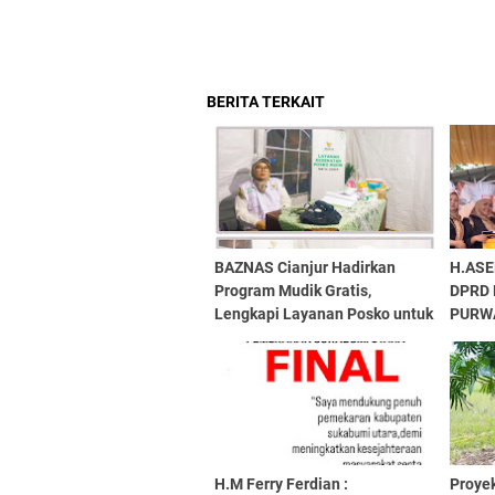
BERITA TERKAIT
BAZNAS Cianjur Hadirkan
H.AS
Program Mudik Gratis,
DPRD
Lengkapi Layanan Posko untuk
PURW
Kenyamanan Pemudik
ACAR
MEME
HANUR
H.M Ferry Ferdian :
Proye