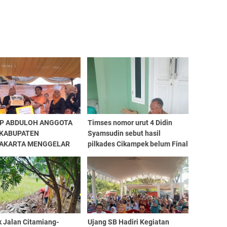
EP ABDULOH ANGGOTA
Timses nomor urut 4 Didin
 KABUPATEN
Syamsudin sebut hasil
AKARTA MENGGELAR
pilkades Cikampek belum Final
A DALAM RANGKA
RIAHKAN HUT PARTAI
A KE 19
k Jalan Citamiang-
Ujang SB Hadiri Kegiatan