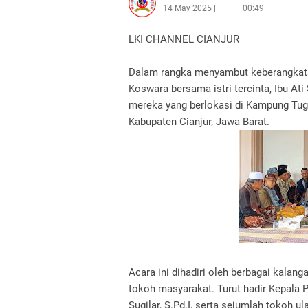
14 May 2025
00:49
LKI CHANNEL CIANJUR
Dalam rangka menyambut keberangkatan
Koswara bersama istri tercinta, Ibu At
mereka yang berlokasi di Kampung Tug
Kabupaten Cianjur, Jawa Barat.
Acara ini dihadiri oleh berbagai kalanga
tokoh masyarakat. Turut hadir Kepala P
Sugilar, S.Pd.I, serta sejumlah tokoh 