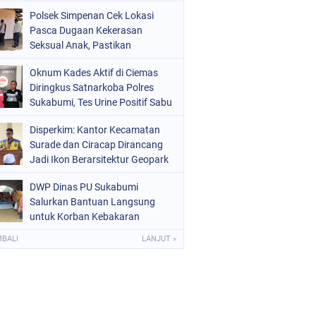
Raperda Ketenagakerjaan
Polsek Simpenan Cek Lokasi
Pasca Dugaan Kekerasan
Seksual Anak, Pastikan
Kamtibmas Tetap Kondusif
Oknum Kades Aktif di Ciemas
Diringkus Satnarkoba Polres
Sukabumi, Tes Urine Positif Sabu
Disperkim: Kantor Kecamatan
Surade dan Ciracap Dirancang
Jadi Ikon Berarsitektur Geopark
Ciletuh
DWP Dinas PU Sukabumi
Salurkan Bantuan Langsung
untuk Korban Kebakaran
Ciptamulya
MBALI
LANJUT »