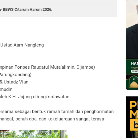
nev BBWS Citarum Harum 2026.
h Ustad Aam Nangleng
impinan Ponpes Raudatul Muta’alimin, Cijambe)
Warungkondang)
& Ustadz Vian
amudin
eh K.H. Jujung diiringi solawatan
ersama sebagai bentuk ramah tamah dan penghormatan
hangat, penuh doa, dan kekeluargaan sangat terasa