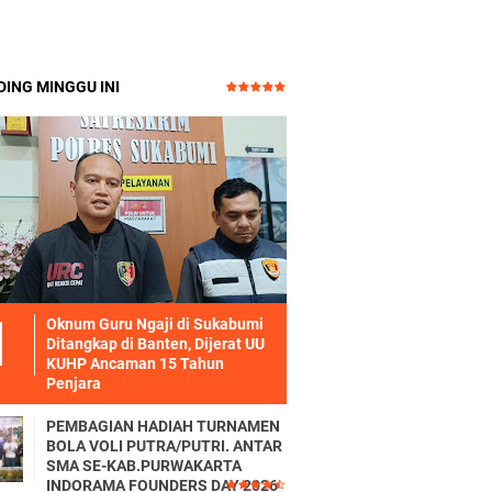
ING MINGGU INI
Oknum Guru Ngaji di Sukabumi
Ditangkap di Banten, Dijerat UU
KUHP Ancaman 15 Tahun
Penjara
PEMBAGIAN HADIAH TURNAMEN
BOLA VOLI PUTRA/PUTRI. ANTAR
SMA SE-KAB.PURWAKARTA
INDORAMA FOUNDERS DAY 2026