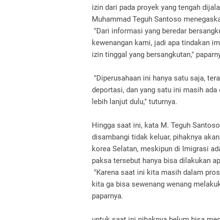
izin dari pada proyek yang tengah dija
Muhammad Teguh Santoso menegaskan 
"Dari informasi yang beredar bersangku
kewenangan kami, jadi apa tindakan imig
izin tinggal yang bersangkutan," paparn
"Diperusahaan ini hanya satu saja, ter
deportasi, dan yang satu ini masih ada d
lebih lanjut dulu," tuturnya.
Hingga saat ini, kata M. Teguh Santoso
disambangi tidak keluar, pihaknya akan
korea Selatan, meskipun di Imigrasi a
paksa tersebut hanya bisa dilakukan ap
"Karena saat ini kita masih dalam pr
kita ga bisa sewenang wenang melakuk
paparnya.
untuk saat ini pihaknya belum bisa m