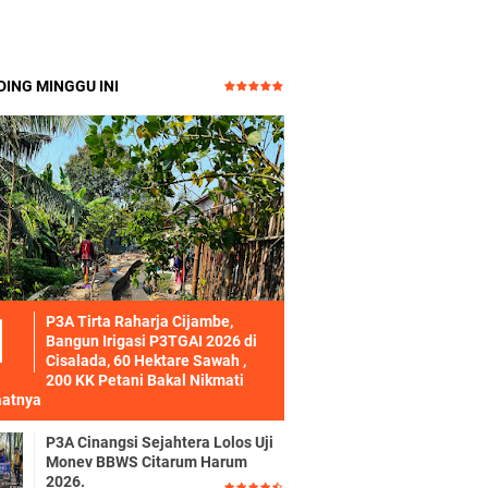
ING MINGGU INI
P3A Tirta Raharja Cijambe,
Bangun Irigasi P3TGAI 2026 di
Cisalada, 60 Hektare Sawah ,
200 KK Petani Bakal Nikmati
atnya
P3A Cinangsi Sejahtera Lolos Uji
Monev BBWS Citarum Harum
2026.