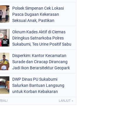
Raperda Ketenagakerjaan
Polsek Simpenan Cek Lokasi
Pasca Dugaan Kekerasan
Seksual Anak, Pastikan
Kamtibmas Tetap Kondusif
Oknum Kades Aktif di Ciemas
Diringkus Satnarkoba Polres
Sukabumi, Tes Urine Positif Sabu
Disperkim: Kantor Kecamatan
Surade dan Ciracap Dirancang
Jadi Ikon Berarsitektur Geopark
Ciletuh
DWP Dinas PU Sukabumi
Salurkan Bantuan Langsung
untuk Korban Kebakaran
Ciptamulya
MBALI
LANJUT »