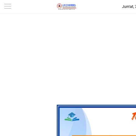
Jum'at,
-->
LKI CHANNEL | LINTAS
KONSUMEN INDONESIA