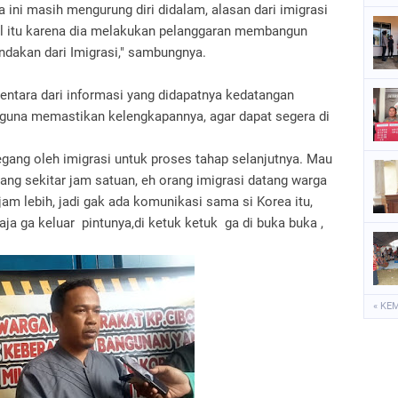
a ini masih mengurung diri didalam, alasan dari imigrasi
l itu karena dia melakukan pelanggaran membangun
ndakan dari Imigrasi," sambungnya.
ntara dari informasi yang didapatnya kedatangan
 guna memastikan kelengkapannya, agar dapat segera di
egang oleh imigrasi untuk proses tahap selanjutnya. Mau
atang sekitar jam satuan, eh orang imigrasi datang warga
jam lebih, jadi gak ada komunikasi sama si Korea itu,
 aja ga keluar pintunya,di ketuk ketuk ga di buka buka ,
« KE