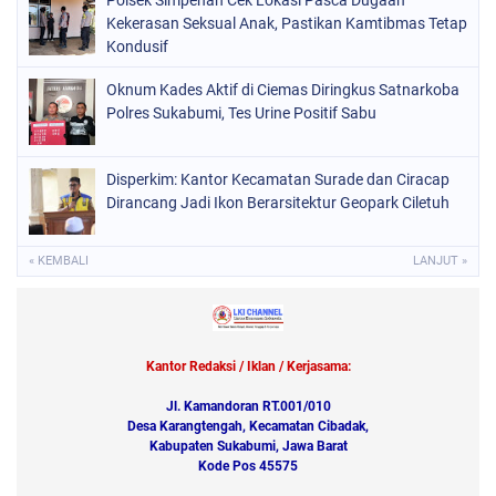
Polsek Simpenan Cek Lokasi Pasca Dugaan
Kekerasan Seksual Anak, Pastikan Kamtibmas Tetap
Kondusif
Oknum Kades Aktif di Ciemas Diringkus Satnarkoba
Polres Sukabumi, Tes Urine Positif Sabu
Disperkim: Kantor Kecamatan Surade dan Ciracap
Dirancang Jadi Ikon Berarsitektur Geopark Ciletuh
« KEMBALI
LANJUT »
Kantor Redaksi / Iklan / Kerjasama:
Jl. Kamandoran RT.001/010
Desa Karangtengah, Kecamatan Cibadak,
Kabupaten Sukabumi, Jawa Barat
Kode Pos 45575