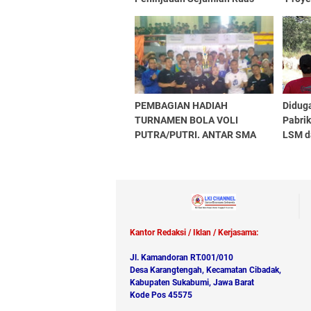
Jalan Wilayah Kabupaten
Kejak
Sukabumi
Puske
PEMBAGIAN HADIAH
Didug
TURNAMEN BOLA VOLI
Pabri
PUTRA/PUTRI. ANTAR SMA
LSM d
SE-KAB.PURWAKARTA
Menge
INDORAMA FOUNDERS DAY
2026
Kantor Redaksi / Iklan / Kerjasama:
Jl. Kamandoran RT.001/010
Desa Karangtengah, Kecamatan Cibadak,
Kabupaten Sukabumi, Jawa Barat
Kode Pos 45575