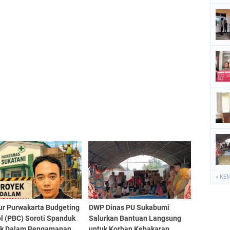
« KE
ur Purwakarta Budgeting
DWP Dinas PU Sukabumi
l (PBC) Soroti Spanduk
Salurkan Bantuan Langsung
ek Dalam Pengamanan
untuk Korban Kebakaran