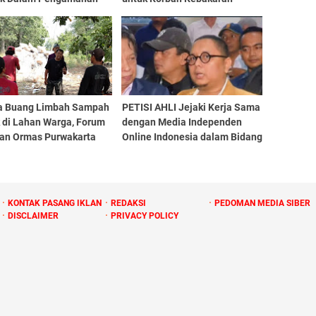
saan" di Pembangunan
Ciptamulya
smas Sukatani
a Buang Limbah Sampah
PETISI AHLI Jejaki Kerja Sama
k di Lahan Warga, Forum
dengan Media Independen
an Ormas Purwakarta
Online Indonesia dalam Bidang
cam Keras
Pemberitaan
KONTAK PASANG IKLAN
REDAKSI
PEDOMAN MEDIA SIBER
DISCLAIMER
PRIVACY POLICY