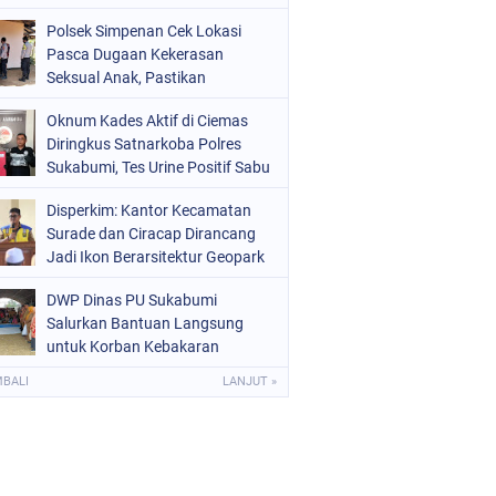
Raperda Ketenagakerjaan
Polsek Simpenan Cek Lokasi
Pasca Dugaan Kekerasan
Seksual Anak, Pastikan
Kamtibmas Tetap Kondusif
Oknum Kades Aktif di Ciemas
Diringkus Satnarkoba Polres
Sukabumi, Tes Urine Positif Sabu
Disperkim: Kantor Kecamatan
Surade dan Ciracap Dirancang
Jadi Ikon Berarsitektur Geopark
Ciletuh
DWP Dinas PU Sukabumi
Salurkan Bantuan Langsung
untuk Korban Kebakaran
Ciptamulya
MBALI
LANJUT »