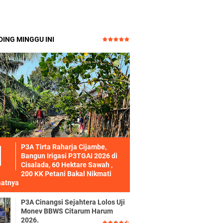
ING MINGGU INI
P3A Tirta Raharja Cijambe,
Bangun Irigasi P3TGAI 2026 di
Cisalada, 60 Hektare Sawah ,
200 KK Petani Bakal Nikmati
atnya
P3A Cinangsi Sejahtera Lolos Uji
Monev BBWS Citarum Harum
2026.