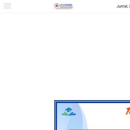
Jum'at,
-->
LKI CHANNEL | LINTAS
KONSUMEN INDONESIA