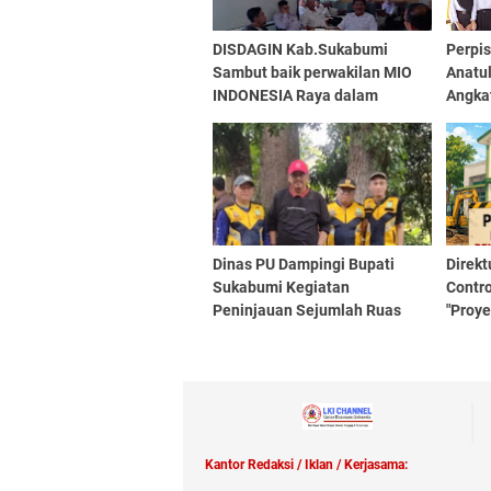
DISDAGIN Kab.Sukabumi
Perpi
Sambut baik perwakilan MIO
Anatu
INDONESIA Raya dalam
Angka
Audiensi yang di gelar di Aula
rapat DISDAGIN
Dinas PU Dampingi Bupati
Direkt
Sukabumi Kegiatan
Contro
Peninjauan Sejumlah Ruas
"Proy
Jalan Wilayah Kabupaten
Kejak
Sukabumi
Puske
Kantor Redaksi / Iklan / Kerjasama: