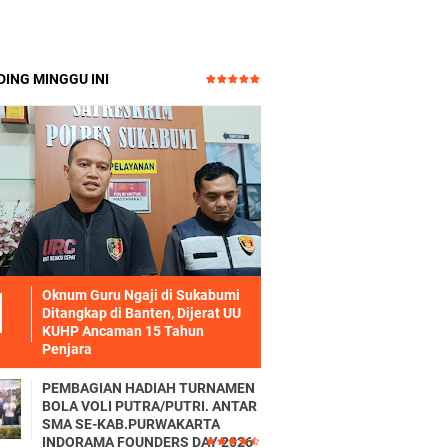
ING MINGGU INI
Oknum Guru Ngaji di Sukabumi
Ditangkap di Banten, Dijerat UU
KUHP Ancaman 15 Tahun
Penjara
PEMBAGIAN HADIAH TURNAMEN
BOLA VOLI PUTRA/PUTRI. ANTAR
SMA SE-KAB.PURWAKARTA
INDORAMA FOUNDERS DAY 2026