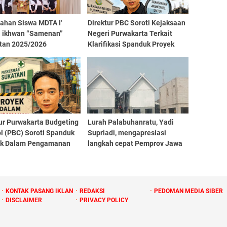
sahan Siswa MDTA I'
Direktur PBC Soroti Kejaksaan
l ikhwan “Samenan”
Negeri Purwakarta Terkait
tan 2025/2026
Klarifikasi Spanduk Proyek
Dalam Pengamanan
Kejaksaan.
ur Purwakarta Budgeting
Lurah Palabuhanratu, Yadi
l (PBC) Soroti Spanduk
Supriadi, mengapresiasi
ek Dalam Pengamanan
langkah cepat Pemprov Jawa
saan" di Pembangunan
Barat melalui Dinas
smas Sukatani
Perumahan dan Permukiman
lakukan survey lapangan
KONTAK PASANG IKLAN
REDAKSI
PEDOMAN MEDIA SIBER
DISCLAIMER
PRIVACY POLICY