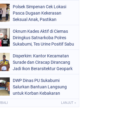
Raperda Ketenagakerjaan
Polsek Simpenan Cek Lokasi
Pasca Dugaan Kekerasan
Seksual Anak, Pastikan
Kamtibmas Tetap Kondusif
Oknum Kades Aktif di Ciemas
Diringkus Satnarkoba Polres
Sukabumi, Tes Urine Positif Sabu
Disperkim: Kantor Kecamatan
Surade dan Ciracap Dirancang
Jadi Ikon Berarsitektur Geopark
Ciletuh
DWP Dinas PU Sukabumi
Salurkan Bantuan Langsung
untuk Korban Kebakaran
Ciptamulya
MBALI
LANJUT »