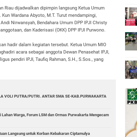
an Riau dijadwalkan dipimpin langsung Ketua Umum
Ir. Kun Wardana Abyoto, M.T. Turut mendampingi,
 Andi Nirwansyah, Bendahara Umum DPP IPJI Christy
 Keanggotaan, dan Kaderisasi (OKK) DPP IPJI Purwono.
lkan hadir dalam kegiatan tersebut. Ketua Umum MIO
nghadiri acara sebagai anggota Dewan Penasehat IPJI,
us pendiri IPJI, Taufiq Rahman, S.H., S.Sos., yang
A VOLI PUTRA/PUTRI. ANTAR SMA SE-KAB.PURWAKARTA
di Lahan Warga, Forum LSM dan Ormas Purwakarta Mengecam
tuan Langsung untuk Korban Kebakaran Ciptamulya