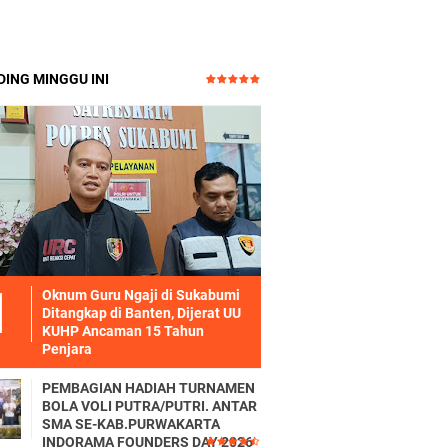
ING MINGGU INI
Oknum Guru Ngaji di Sukabumi
Ditangkap di Banten, Dijerat UU
KUHP Ancaman 15 Tahun
Penjara
PEMBAGIAN HADIAH TURNAMEN
BOLA VOLI PUTRA/PUTRI. ANTAR
SMA SE-KAB.PURWAKARTA
INDORAMA FOUNDERS DAY 2026