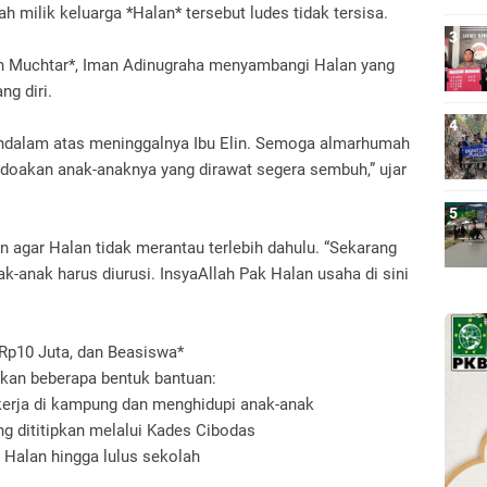
h milik keluarga *Halan* tersebut ludes tidak tersisa.
oh Muchtar*, Iman Adinugraha menyambangi Halan yang
g diri.
dalam atas meninggalnya Ibu Elin. Semoga almarhumah
a doakan anak-anaknya yang dirawat segera sembuh,” ujar
n agar Halan tidak merantau terlebih dahulu. “Sekarang
ak-anak harus diurusi. InsyaAllah Pak Halan usaha di sini
Rp10 Juta, dan Beasiswa*
kan beberapa bentuk bantuan:
kerja di kampung dan menghidupi anak-anak
ang dititipkan melalui Kades Cibodas
 Halan hingga lulus sekolah