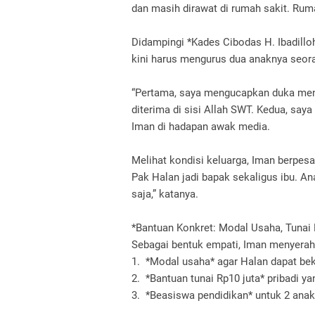
dan masih dirawat di rumah sakit. Ruma
Didampingi *Kades Cibodas H. Ibadill
kini harus mengurus dua anaknya seoran
“Pertama, saya mengucapkan duka men
diterima di sisi Allah SWT. Kedua, say
Iman di hadapan awak media.
Melihat kondisi keluarga, Iman berpesa
Pak Halan jadi bapak sekaligus ibu. An
saja,” katanya.
*Bantuan Konkret: Modal Usaha, Tunai 
Sebagai bentuk empati, Iman menyerah
1. *Modal usaha* agar Halan dapat be
2. *Bantuan tunai Rp10 juta* pribadi y
3. *Beasiswa pendidikan* untuk 2 anak