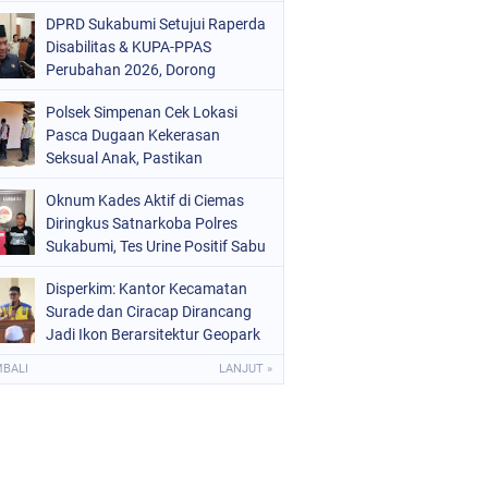
Mars 2-0
DPRD Sukabumi Setujui Raperda
Disabilitas & KUPA-PPAS
Perubahan 2026, Dorong
Raperda Ketenagakerjaan
Polsek Simpenan Cek Lokasi
Pasca Dugaan Kekerasan
Seksual Anak, Pastikan
Kamtibmas Tetap Kondusif
Oknum Kades Aktif di Ciemas
Diringkus Satnarkoba Polres
Sukabumi, Tes Urine Positif Sabu
Disperkim: Kantor Kecamatan
Surade dan Ciracap Dirancang
Jadi Ikon Berarsitektur Geopark
Ciletuh
MBALI
LANJUT »