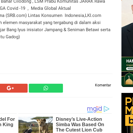
itu Bahar Cilodong , LSM Prabu Komunitas JARAK Rawa
 GA Covid -19 , Media Global Aktual
uana (SRB.com) Lintas Konsumen Indonesia,LKI.com
ah elemen masyarakat yang tergabung di dalam aksi
ujar Bang Iyus inisiator Jampang & Seniman Betawi serta
itu Gadog)
Komentar