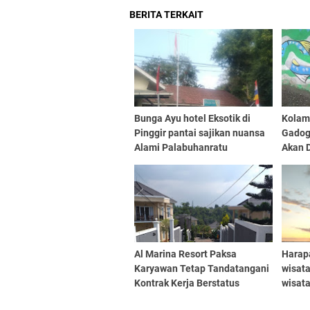
BERITA TERKAIT
Bunga Ayu hotel Eksotik di
Kolam 
Pinggir pantai sajikan nuansa
Gadog
Alami Palabuhanratu
Akan 
Al Marina Resort Paksa
Harap
Karyawan Tetap Tandatangani
wisat
Kontrak Kerja Berstatus
wisat
Karyawan Kontrak