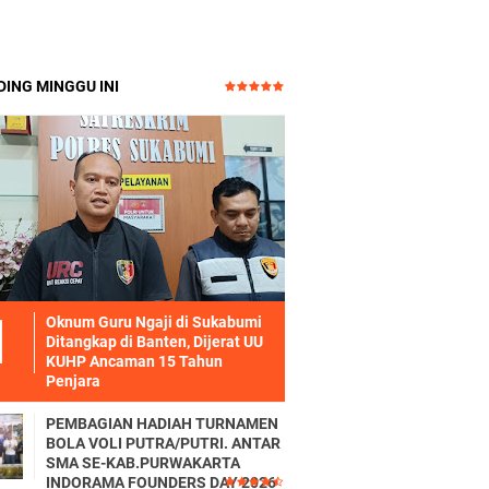
ING MINGGU INI
Oknum Guru Ngaji di Sukabumi
Ditangkap di Banten, Dijerat UU
KUHP Ancaman 15 Tahun
Penjara
PEMBAGIAN HADIAH TURNAMEN
BOLA VOLI PUTRA/PUTRI. ANTAR
SMA SE-KAB.PURWAKARTA
INDORAMA FOUNDERS DAY 2026