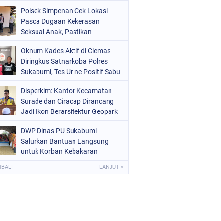
Raperda Ketenagakerjaan
Polsek Simpenan Cek Lokasi
Pasca Dugaan Kekerasan
Seksual Anak, Pastikan
Kamtibmas Tetap Kondusif
Oknum Kades Aktif di Ciemas
Diringkus Satnarkoba Polres
Sukabumi, Tes Urine Positif Sabu
Disperkim: Kantor Kecamatan
Surade dan Ciracap Dirancang
Jadi Ikon Berarsitektur Geopark
Ciletuh
DWP Dinas PU Sukabumi
Salurkan Bantuan Langsung
untuk Korban Kebakaran
Ciptamulya
MBALI
LANJUT »