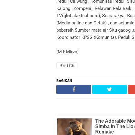
Peduli Ciliwung , Komunitas Peduli S
Kalong ,Kompeni , Relawan Rela Baik ,
TV(globalaktual.com), Suararakyat B
(Media online dan Cetak) , dan sejuml
bebersih Sumber mata air Situ gadog .
Koordinator KPSG (Komunitas Peduli S
(M.F.Mirza)
#Wisata
BAGIKAN