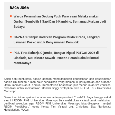
BACA JUGA
Warga Perumahan Gedung Putih Purwasari Melaksanakan
Qurban Sembelih 1 Sapi Dan 6 Kambing, Semangat Kurban Jadi
Budaya
BAZNAS Cianjur Hadirkan Program Mudik Gratis, Lengkapi
Layanan Posko untuk Kenyamanan Pemudik
P3A Tirta Raharja Cijambe, Bangun Irigasi P3TGAI 2026 di
Cisalada, 60 Hektare Sawah , 200 KK Petani Bakal Nikmati
Manfaatnya
Salah satu bentuknya adalah dengan mengutamakan kepentingan dan keselamatan
pasien dibutuhkan rumah sakit pendidikan yang memenuhi persyaratan dan standar.
Untuk memastikan itu semua, Kementerian Kesehatan pun menurunkan tim verifikasi
akreditasi untuk memastikan standar tinggi ditetapkan oleh RSGM FKG Universitas
Moestopo.
"Akreditasi ini sempat tertunda karena adanya pandemi Covid-19. Saya bangga sekali
saat ini RSGM FKG Universitas Moestopo bisa melakukan visitasi untuk melakukan
verifikasi akreditas agar RSGM FKG Universitas Moestopo bisa ditetapkan menjadi
RSGM Pendidikan," cetus Ketua Tim Visitasi drg. Christiana Eka Nartiawaty
Hendajudani, M.Kes.