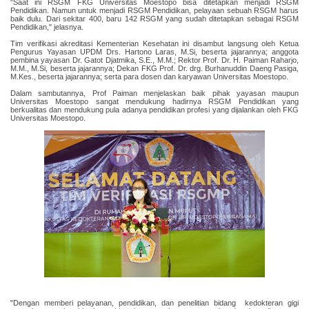
"Saat ini RSGM FKG Universitas Moestopo bisa ditetapkan menjadi RSGM
Pendidikan. Namun untuk menjadi RSGM Pendidikan, pelayaan sebuah RSGM harus
baik dulu. Dari sekitar 400, baru 142 RSGM yang sudah ditetapkan sebagai RSGM
Pendidikan," jelasnya.
Tim verifikasi akreditasi Kementerian Kesehatan ini disambut langsung oleh Ketua
Pengurus Yayasan UPDM Drs. Hartono Laras, M.Si, beserta jajarannya; anggota
pembina yayasan Dr. Gatot Djatmika, S.E., M.M.; Rektor Prof. Dr. H. Paiman Raharjo,
M.M., M.Si, beserta jajarannya; Dekan FKG Prof. Dr. drg. Burhanuddin Daeng Pasiga,
M.Kes., beserta jajarannya; serta para dosen dan karyawan Universitas Moestopo.
Dalam sambutannya, Prof Paiman menjelaskan baik pihak yayasan maupun
Universitas Moestopo sangat mendukung hadirnya RSGM Pendidikan yang
berkualitas dan mendukung pula adanya pendidikan profesi yang dijalankan oleh FKG
Universitas Moestopo.
"Dengan memberi pelayanan, pendidikan, dan penelitian bidang kedokteran gigi