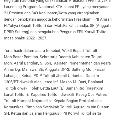
Kegiatan nasional yang dilaksanakan Presidium FPII itu, yakni
Launching Program Nasional KTA-nisasi FPII yang menyasar
21 Provinsi dan 349 Kabupaten/Kota yang dirangkaikan
dengan penobatan anggota kehormatan Presidium FPII Amran
H.Yahya (Bupati Tolitoli) dan Moh.Faizal Lahadja, SE (Anggota
DPRD Sulteng) dan pengukuhan Pengurus FPII Korwil Tolitoli
masa bhakti 2022 - 2027.
Turut hadir dalam acara tersebut, Wakil Bupati Tolitoli
Moh.Besar Bantilan, Sekretaris Daerah Kabupaten Tolitoli
Moh. Asrul Bantilan, S. Sos, Asisten Pemerintahan dan Kesra
Anhar Dg. Mallawa, SE, Anggota DPRD Sulteng Moh.Faizal
Lahadja, Ketua PDIP Tolitoli Jhonli Uirianto, Dandim
1305/BT diwakili oleh Letda Inf. Masno M. Dani, Danlanal
Tolitoli diwakili oleh Letda Laut (E) Suman Rio (Kasatkim
Lanal Tolitoli), Kapolres Tolitoli diwakili Kabag Ops Polres
Tolitoli Kompol Najaruddin , Kepala Bagian Protokol dan
Komunikasi Pimpinan Setdakab Tolitoli Agusalim bin Bustan
SH, Ketua dan Jajaran Pengurus FPII Korwil Tolitol serta