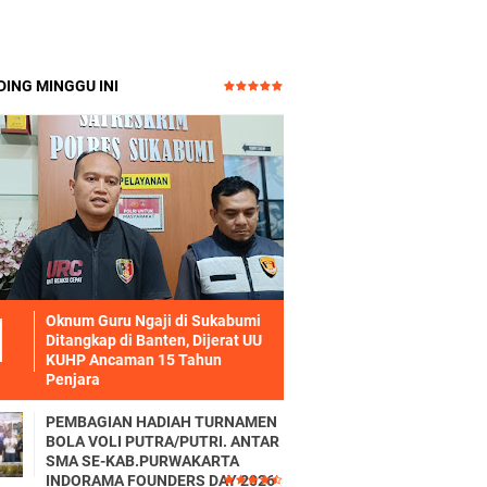
ING MINGGU INI
Oknum Guru Ngaji di Sukabumi
Ditangkap di Banten, Dijerat UU
KUHP Ancaman 15 Tahun
Penjara
PEMBAGIAN HADIAH TURNAMEN
BOLA VOLI PUTRA/PUTRI. ANTAR
SMA SE-KAB.PURWAKARTA
INDORAMA FOUNDERS DAY 2026