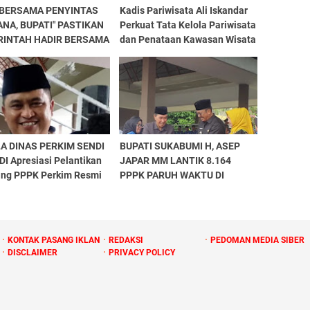
 BERSAMA PENYINTAS
Kadis Pariwisata Ali Iskandar
NA, BUPATI" PASTIKAN
Perkuat Tata Kelola Pariwisata
RINTAH HADIR BERSAMA
dan Penataan Kawasan Wisata
ARAKAT"
Kabupaten Sukabumi
A DINAS PERKIM SENDI
BUPATI SUKABUMI H, ASEP
I Apresiasi Pelantikan
JAPAR MM LANTIK 8.164
ang PPPK Perkim Resmi
PPPK PARUH WAKTU DI
tik
LAPANG CANGENGGAR
,PALABUHANRATU
KONTAK PASANG IKLAN
REDAKSI
PEDOMAN MEDIA SIBER
DISCLAIMER
PRIVACY POLICY