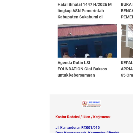
Halal Bihalal 1447 H/2026 M
BUKA
lingkup ASN Pemerintah
BENCA
Kabupaten Sukabumi di
PEME
Halaman Parkir Setda
MASY
Agenda Rutin LSI
KEPAL
FOUNDATION Giat Baksos
APRIAD
untuk kebersamaan
65 Or
Di Lan
Kantor Redaksi / Iklan / Kerjasama:
Jl. Kamandoran RT.001/010