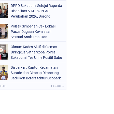
Mars 2-0
DPRD Sukabumi Setujui Raperda
Disabilitas & KUPA-PPAS
Perubahan 2026, Dorong
Raperda Ketenagakerjaan
Polsek Simpenan Cek Lokasi
Pasca Dugaan Kekerasan
Seksual Anak, Pastikan
Kamtibmas Tetap Kondusif
Oknum Kades Aktif di Ciemas
Diringkus Satnarkoba Polres
Sukabumi, Tes Urine Positif Sabu
Disperkim: Kantor Kecamatan
Surade dan Ciracap Dirancang
Jadi Ikon Berarsitektur Geopark
Ciletuh
MBALI
LANJUT »