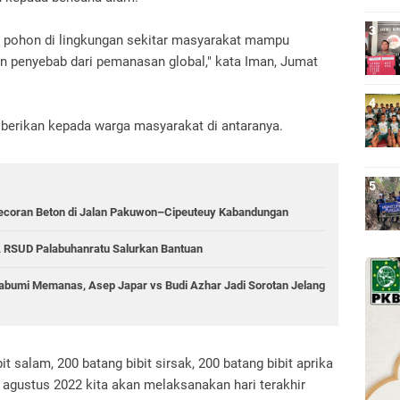
 pohon di lingkungan sekitar masyarakat mampu
 penyebab dari pemanasan global," kata Iman, Jumat
 berikan kepada warga masyarakat di antaranya.
ecoran Beton di Jalan Pakuwon–Cipeuteuy Kabandungan
 RSUD Palabuhanratu Salurkan Bantuan
abumi Memanas, Asep Japar vs Budi Azhar Jadi Sorotan Jelang
bit salam, 200 batang bibit sirsak, 200 batang bibit aprika
4 agustus 2022 kita akan melaksanakan hari terakhir