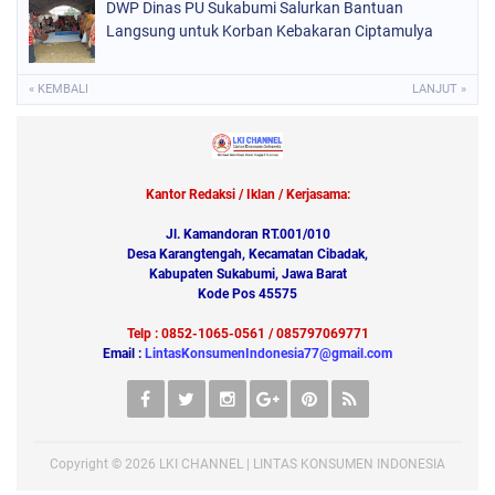
DWP Dinas PU Sukabumi Salurkan Bantuan
Langsung untuk Korban Kebakaran Ciptamulya
« KEMBALI
LANJUT »
Kantor Redaksi / Iklan / Kerjasama:
Jl. Kamandoran RT.001/010
Desa Karangtengah, Kecamatan Cibadak,
Kabupaten Sukabumi, Jawa Barat
Kode Pos 45575
Telp : 0852-1065-0561 / 085797069771
Email :
LintasKonsumenIndonesia77@gmail.com
Copyright ©
2026
LKI CHANNEL | LINTAS KONSUMEN INDONESIA