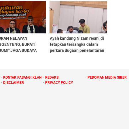
ngsung
Rutilahu melalui DISPERKIM
URAN NELAYAN
Ayah kandung Nizam resmi di
GGENTENG, BUPATI
tetapkan tersangka dalam
UMI" JAGA BUDAYA
perkara dugaan penelantaran
IR LESTARIKAN
anak
KUNGAN LAUT"
KONTAK PASANG IKLAN
REDAKSI
PEDOMAN MEDIA SIBER
DISCLAIMER
PRIVACY POLICY