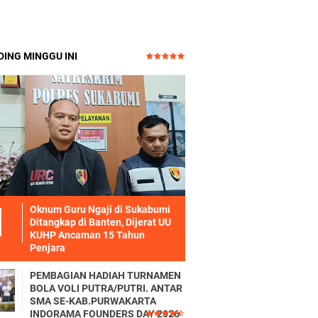
ING MINGGU INI
Oknum Guru Ngaji di Sukabumi
Ditangkap di Banten, Dijerat UU
KUHP Ancaman 15 Tahun
Penjara
PEMBAGIAN HADIAH TURNAMEN
BOLA VOLI PUTRA/PUTRI. ANTAR
SMA SE-KAB.PURWAKARTA
INDORAMA FOUNDERS DAY 2026