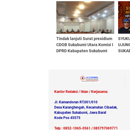
Karno 2026
berla
Tindak lanjuti Surat presidium
SYUK
CDOB Sukabumi Utara Komisi I
UJUN
DPRD Kabupaten Sukabumi
SUKAB
gelar Raker
PESIS
LING
Kantor Redaksi / Iklan / Kerjasama:
Jl. Kamandoran RT.001/010
Desa Karangtengah, Kecamatan Cibadak,
Kabupaten Sukabumi, Jawa Barat
Kode Pos 45575
Telp : 0852-1065-0561 / 085797069771