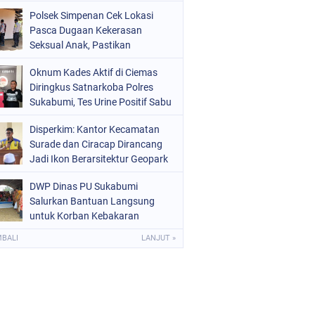
Raperda Ketenagakerjaan
Polsek Simpenan Cek Lokasi
Pasca Dugaan Kekerasan
Seksual Anak, Pastikan
Kamtibmas Tetap Kondusif
Oknum Kades Aktif di Ciemas
Diringkus Satnarkoba Polres
Sukabumi, Tes Urine Positif Sabu
Disperkim: Kantor Kecamatan
Surade dan Ciracap Dirancang
Jadi Ikon Berarsitektur Geopark
Ciletuh
DWP Dinas PU Sukabumi
Salurkan Bantuan Langsung
untuk Korban Kebakaran
Ciptamulya
MBALI
LANJUT »