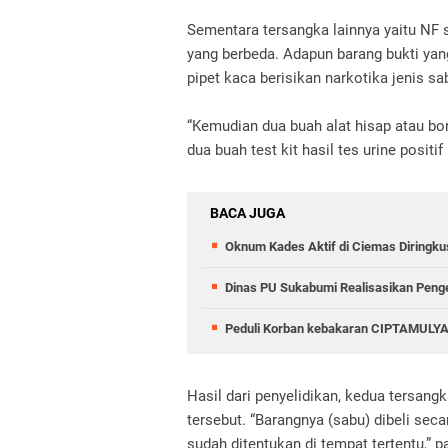
Sementara tersangka lainnya yaitu NF
yang berbeda. Adapun barang bukti yan
pipet kaca berisikan narkotika jenis s
“Kemudian dua buah alat hisap atau bon
dua buah test kit hasil tes urine posit
BACA JUGA
Oknum Kades Aktif di Ciemas Diringkus
Dinas PU Sukabumi Realisasikan Peng
Peduli Korban kebakaran CIPTAMULYA
Hasil dari penyelidikan, kedua tersang
tersebut. “Barangnya (sabu) dibeli seca
sudah ditentukan di tempat tertentu,” p