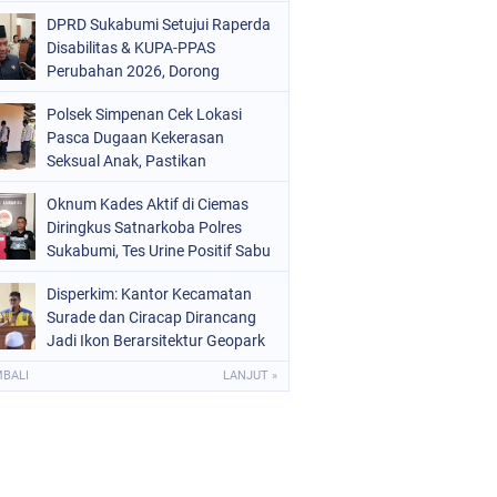
Mars 2-0
DPRD Sukabumi Setujui Raperda
Disabilitas & KUPA-PPAS
Perubahan 2026, Dorong
Raperda Ketenagakerjaan
Polsek Simpenan Cek Lokasi
Pasca Dugaan Kekerasan
Seksual Anak, Pastikan
Kamtibmas Tetap Kondusif
Oknum Kades Aktif di Ciemas
Diringkus Satnarkoba Polres
Sukabumi, Tes Urine Positif Sabu
Disperkim: Kantor Kecamatan
Surade dan Ciracap Dirancang
Jadi Ikon Berarsitektur Geopark
Ciletuh
MBALI
LANJUT »