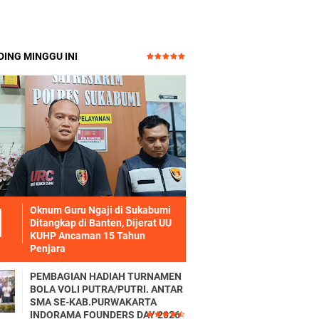
ING MINGGU INI
Oknum Guru Ngaji di Sukabumi
Ditangkap di Banten, Dijerat UU
KUHP Ancaman 15 Tahun
Penjara
PEMBAGIAN HADIAH TURNAMEN
BOLA VOLI PUTRA/PUTRI. ANTAR
SMA SE-KAB.PURWAKARTA
INDORAMA FOUNDERS DAY 2026