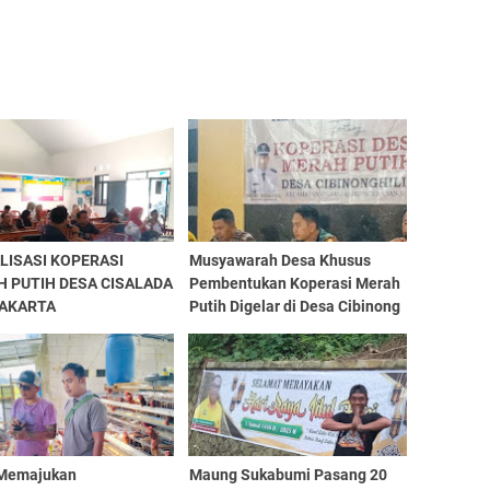
LISASI KOPERASI
Musyawarah Desa Khusus
 PUTIH DESA CISALADA
Pembentukan Koperasi Merah
AKARTA
Putih Digelar di Desa Cibinong
Hilir, Kecamatan Cilaku,
Kabupaten Cianjur
Memajukan
Maung Sukabumi Pasang 20