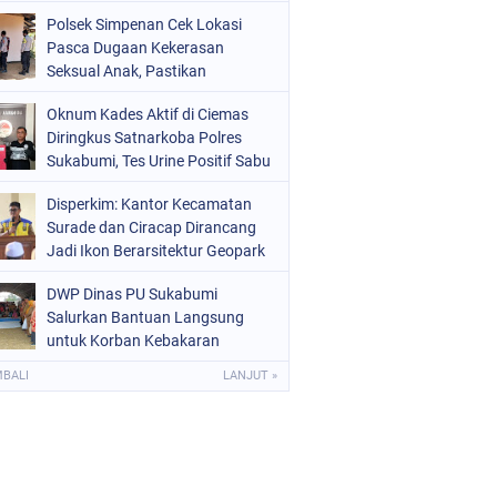
Raperda Ketenagakerjaan
Polsek Simpenan Cek Lokasi
Pasca Dugaan Kekerasan
Seksual Anak, Pastikan
Kamtibmas Tetap Kondusif
Oknum Kades Aktif di Ciemas
Diringkus Satnarkoba Polres
Sukabumi, Tes Urine Positif Sabu
Disperkim: Kantor Kecamatan
Surade dan Ciracap Dirancang
Jadi Ikon Berarsitektur Geopark
Ciletuh
DWP Dinas PU Sukabumi
Salurkan Bantuan Langsung
untuk Korban Kebakaran
Ciptamulya
MBALI
LANJUT »