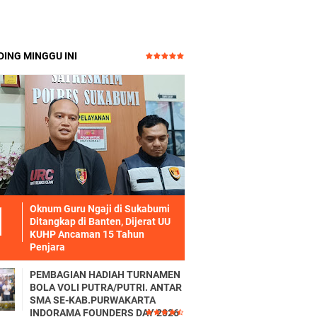
ING MINGGU INI
Oknum Guru Ngaji di Sukabumi
Ditangkap di Banten, Dijerat UU
KUHP Ancaman 15 Tahun
Penjara
PEMBAGIAN HADIAH TURNAMEN
BOLA VOLI PUTRA/PUTRI. ANTAR
SMA SE-KAB.PURWAKARTA
INDORAMA FOUNDERS DAY 2026