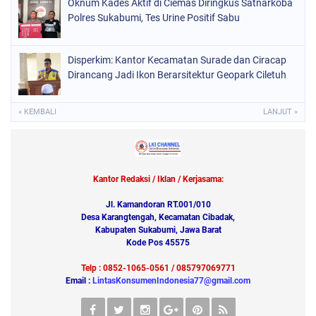
Oknum Kades Aktif di Ciemas Diringkus Satnarkoba
Polres Sukabumi, Tes Urine Positif Sabu
Disperkim: Kantor Kecamatan Surade dan Ciracap
Dirancang Jadi Ikon Berarsitektur Geopark Ciletuh
« KEMBALI
LANJUT »
Kantor Redaksi / Iklan / Kerjasama:
Jl. Kamandoran RT.001/010
Desa Karangtengah, Kecamatan Cibadak,
Kabupaten Sukabumi, Jawa Barat
Kode Pos 45575
Telp : 0852-1065-0561 / 085797069771
Email :
LintasKonsumenIndonesia77@gmail.com