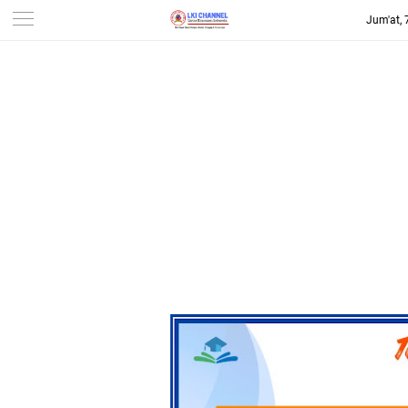
Jum'at,
-->
LKI CHANNEL | LINTAS
KONSUMEN INDONESIA