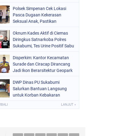
Raperda Ketenagakerjaan
Polsek Simpenan Cek Lokasi
Pasca Dugaan Kekerasan
Seksual Anak, Pastikan
Kamtibmas Tetap Kondusif
Oknum Kades Aktif di Ciemas
Diringkus Satnarkoba Polres
Sukabumi, Tes Urine Positif Sabu
Disperkim: Kantor Kecamatan
Surade dan Ciracap Dirancang
Jadi Ikon Berarsitektur Geopark
Ciletuh
DWP Dinas PU Sukabumi
Salurkan Bantuan Langsung
untuk Korban Kebakaran
Ciptamulya
MBALI
LANJUT »