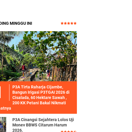
ING MINGGU INI
P3A Tirta Raharja Cijambe,
Bangun Irigasi P3TGAI 2026 di
Cisalada, 60 Hektare Sawah ,
200 KK Petani Bakal Nikmati
atnya
P3A Cinangsi Sejahtera Lolos Uji
Monev BBWS Citarum Harum
2026.