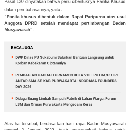
Pasal 120 dinyatakan bahwa perlu dibentuknya Panitia Khusus
dalam pembahasannya, yaitu :
“
Panita khusus dibentuk dalam Rapat Paripurna atas usul
Anggota DPRD setelah mendapat pertimbangan Badan
Musyawarah”
.
BACA JUGA
DWP Dinas PU Sukabumi Salurkan Bantuan Langsung untuk
Korban Kebakaran Ciptamulya
PEMBAGIAN HADIAH TURNAMEN BOLA VOLI PUTRA/PUTRI.
ANTAR SMA SE-KAB.PURWAKARTA INDORAMA FOUNDERS
DAY 2026
Diduga Buang Limbah Sampah Pabrik di Lahan Warga, Forum
LSM dan Ormas Purwakarta Mengecam Keras
Atas hal tersebut,
berdasarkan hasil rapat Badan Musyawarah
tanggal 3 Januari 2023, telah menyepakati bahwa untuk