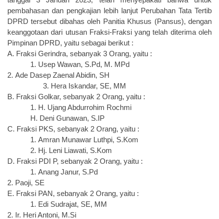
pembahasan dan pengkajian lebih lanjut Perubahan Tata Tertib
DPRD tersebut
dibahas oleh Panitia Khusus
(Pansus)
, dengan
keanggotaan dari utusan
Fraksi-Fraksi yang telah diterima oleh
Pimpinan DPRD,
yaitu sebagai berikut
:
A.
Fraksi Gerindra, sebanyak 3 Orang, yaitu :
1.
Usep Wawan, S.Pd, M
.
MPd
2.
Ade Dasep Zaenal Abidin, SH
3.
Hera Iskandar, SE, MM
B.
Fraksi Golkar, sebanyak 2 Orang, yaitu :
1. H. Ujang Abdurrohim Rochmi
H. Deni Gunawan, S.IP
C.
Fraksi PKS, sebanyak 2 Orang, yaitu :
1.
Amran Munawar Luthpi, S.Kom
2.
Hj. Leni Liawati, S.Kom
D.
Fraksi PDI P, sebanyak 2 Orang, yaitu :
1.
Anang Janur, S.Pd
2.
Paoji, SE
E.
Fraksi PAN, sebanyak 2 Orang, yaitu :
1.
Edi Sudrajat, SE, MM
2.
Ir. Heri Antoni, M.Si