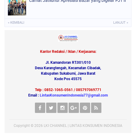
Camat Jatiluhur Apresiasi Bazar yang Digelar PJT II
« KEMBALI
LANJUT »
Kantor Redaksi / Iklan / Kerjasama:
Jl. Kamandoran RT.001/010
Desa Karangtengah, Kecamatan Cibadak,
Kabupaten Sukabumi, Jawa Barat
Kode Pos 45575
Telp : 0852-1065-0561 / 085797069771
Email :
LintasKonsumenIndonesia77@gmail.com
Copyright ©
2026
LKI CHANNEL | LINTAS KONSUMEN INDONESIA