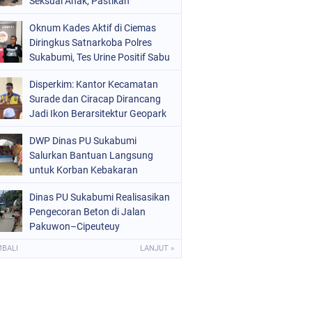
Seksual Anak, Pastikan
Kamtibmas Tetap Kondusif
Oknum Kades Aktif di Ciemas
Diringkus Satnarkoba Polres
Sukabumi, Tes Urine Positif Sabu
Disperkim: Kantor Kecamatan
Surade dan Ciracap Dirancang
Jadi Ikon Berarsitektur Geopark
Ciletuh
DWP Dinas PU Sukabumi
Salurkan Bantuan Langsung
untuk Korban Kebakaran
Ciptamulya
Dinas PU Sukabumi Realisasikan
Pengecoran Beton di Jalan
Pakuwon–Cipeuteuy
Kabandungan
MBALI
LANJUT »