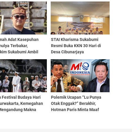
mah Adat Kasepuhan
STAI Kharisma Sukabumi
ulya Terbakar,
Resmi Buka KKN 30 Hari di
rkim Sukabumi Ambil
Desa Cibunarjaya
 Pulihkan PSU
 Festival Budaya Hari
Polemik Ucapan “Lu Punya
Purwakarta, Kemegahan
Otak Enggak?” Berakhir,
Mengandung Makna
Hotman Paris Minta Maaf
kepada Insan Pers