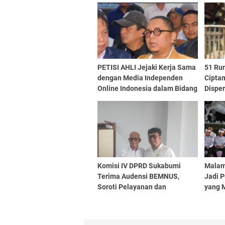
PETISI AHLI Jejaki Kerja Sama
51 Ru
dengan Media Independen
Ciptam
Online Indonesia dalam Bidang
Dispe
Pemberitaan
Peran
Komisi IV DPRD Sukabumi
Malam
Terima Audensi BEMNUS,
Jadi 
Soroti Pelayanan dan
yang 
Anggaran RSUD Palabuhanratu