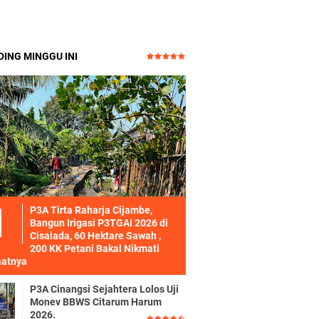
ING MINGGU INI
P3A Tirta Raharja Cijambe,
Bangun Irigasi P3TGAI 2026 di
Cisalada, 60 Hektare Sawah ,
200 KK Petani Bakal Nikmati
atnya
P3A Cinangsi Sejahtera Lolos Uji
Monev BBWS Citarum Harum
2026.