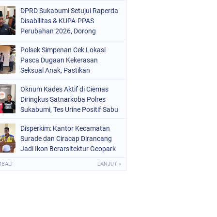
Mars 2-0
DPRD Sukabumi Setujui Raperda
Disabilitas & KUPA-PPAS
Perubahan 2026, Dorong
Raperda Ketenagakerjaan
Polsek Simpenan Cek Lokasi
Pasca Dugaan Kekerasan
Seksual Anak, Pastikan
Kamtibmas Tetap Kondusif
Oknum Kades Aktif di Ciemas
Diringkus Satnarkoba Polres
Sukabumi, Tes Urine Positif Sabu
Disperkim: Kantor Kecamatan
Surade dan Ciracap Dirancang
Jadi Ikon Berarsitektur Geopark
Ciletuh
MBALI
LANJUT »