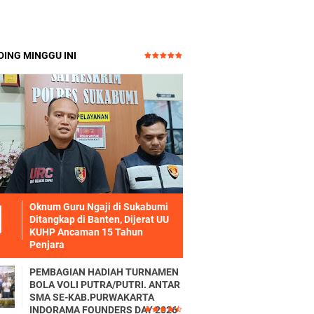
ING MINGGU INI
Oknum Guru Ngaji di Sukabumi
Ditangkap di Banten, Dijerat UU
KUHP Ancaman 15 Tahun
Penjara
PEMBAGIAN HADIAH TURNAMEN
BOLA VOLI PUTRA/PUTRI. ANTAR
SMA SE-KAB.PURWAKARTA
INDORAMA FOUNDERS DAY 2026