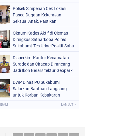
Raperda Ketenagakerjaan
Polsek Simpenan Cek Lokasi
Pasca Dugaan Kekerasan
Seksual Anak, Pastikan
Kamtibmas Tetap Kondusif
Oknum Kades Aktif di Ciemas
Diringkus Satnarkoba Polres
Sukabumi, Tes Urine Positif Sabu
Disperkim: Kantor Kecamatan
Surade dan Ciracap Dirancang
Jadi Ikon Berarsitektur Geopark
Ciletuh
DWP Dinas PU Sukabumi
Salurkan Bantuan Langsung
untuk Korban Kebakaran
Ciptamulya
MBALI
LANJUT »