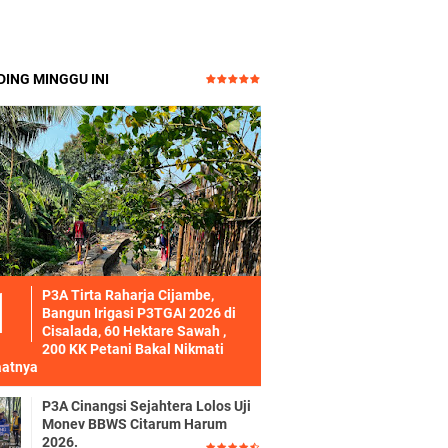
ING MINGGU INI
P3A Tirta Raharja Cijambe,
Bangun Irigasi P3TGAI 2026 di
Cisalada, 60 Hektare Sawah ,
200 KK Petani Bakal Nikmati
atnya
P3A Cinangsi Sejahtera Lolos Uji
Monev BBWS Citarum Harum
2026.