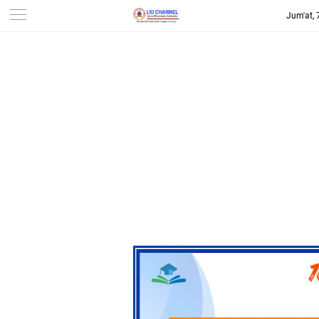
Jum'at,
-->
LKI CHANNEL | LINTAS
KONSUMEN INDONESIA