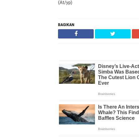
(At/yp)
BAGIKAN