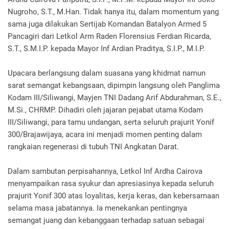
Nugroho, S.T., M.Han. Tidak hanya itu, dalam momentum yang
sama juga dilakukan Sertijab Komandan Batalyon Armed 5
Pancagiri dari Letkol Arm Raden Florensius Ferdian Ricarda,
S.T., S.M.I.P. kepada Mayor Inf Ardian Praditya, S.I.P., M.I.P.
Upacara berlangsung dalam suasana yang khidmat namun
sarat semangat kebangsaan, dipimpin langsung oleh Panglima
Kodam III/Siliwangi, Mayjen TNI Dadang Arif Abdurahman, S.E.,
M.Si., CHRMP. Dihadiri oleh jajaran pejabat utama Kodam
III/Siliwangi, para tamu undangan, serta seluruh prajurit Yonif
300/Brajawijaya, acara ini menjadi momen penting dalam
rangkaian regenerasi di tubuh TNI Angkatan Darat.
Dalam sambutan perpisahannya, Letkol Inf Ardha Cairova
menyampaikan rasa syukur dan apresiasinya kepada seluruh
prajurit Yonif 300 atas loyalitas, kerja keras, dan kebersamaan
selama masa jabatannya. Ia menekankan pentingnya
semangat juang dan kebanggaan terhadap satuan sebagai