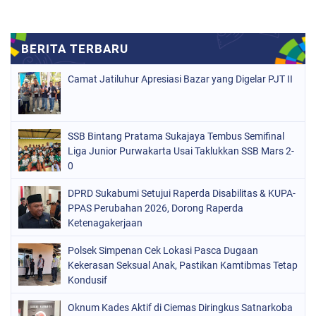
Camat Jatiluhur Apresiasi Bazar yang Digelar PJT II
SSB Bintang Pratama Sukajaya Tembus Semifinal
Liga Junior Purwakarta Usai Taklukkan SSB Mars 2-
0
DPRD Sukabumi Setujui Raperda Disabilitas & KUPA-
PPAS Perubahan 2026, Dorong Raperda
Ketenagakerjaan
Polsek Simpenan Cek Lokasi Pasca Dugaan
Kekerasan Seksual Anak, Pastikan Kamtibmas Tetap
Kondusif
Oknum Kades Aktif di Ciemas Diringkus Satnarkoba