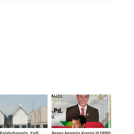
 Palabuhanratu, Yadi
Reses Anggota Komisi III DPRD