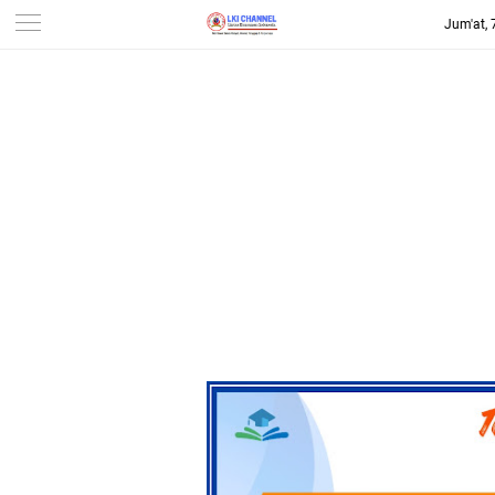
Jum'at,
-->
LKI CHANNEL | LINTAS
KONSUMEN INDONESIA