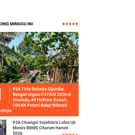
ING MINGGU INI
P3A Tirta Raharja Cijambe,
Bangun Irigasi P3TGAI 2026 di
Cisalada, 60 Hektare Sawah ,
200 KK Petani Bakal Nikmati
atnya
P3A Cinangsi Sejahtera Lolos Uji
Monev BBWS Citarum Harum
2026.