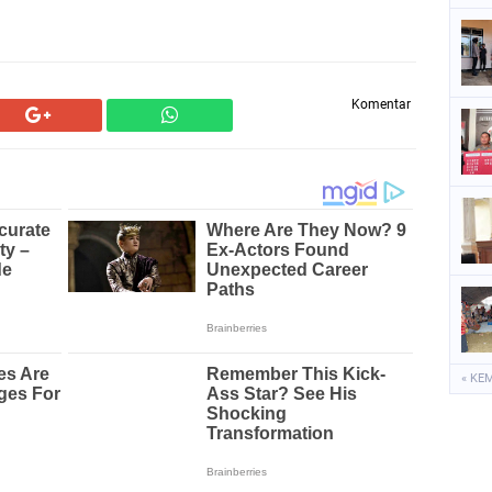
Komentar
« KE