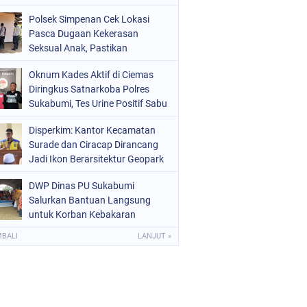
Raperda Ketenagakerjaan
Polsek Simpenan Cek Lokasi
Pasca Dugaan Kekerasan
Seksual Anak, Pastikan
Kamtibmas Tetap Kondusif
Oknum Kades Aktif di Ciemas
Diringkus Satnarkoba Polres
Sukabumi, Tes Urine Positif Sabu
Disperkim: Kantor Kecamatan
Surade dan Ciracap Dirancang
Jadi Ikon Berarsitektur Geopark
Ciletuh
DWP Dinas PU Sukabumi
Salurkan Bantuan Langsung
untuk Korban Kebakaran
Ciptamulya
MBALI
LANJUT »