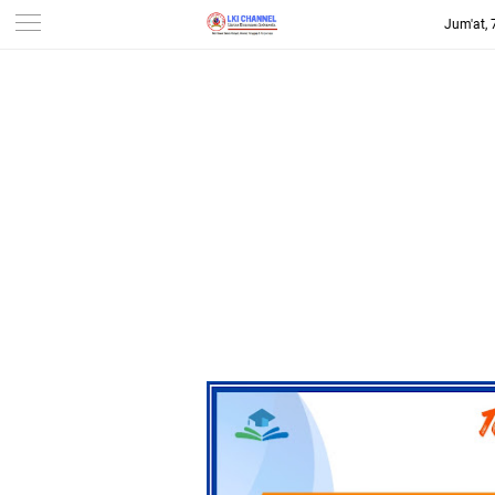
Jum'at,
-->
LKI CHANNEL | LINTAS
KONSUMEN INDONESIA