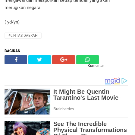
mengawal dan melaporkan setiap temuan yang akan
merugikan negara.
( yd/yn)
#LINTAS DAERAH
BAGIKAN
Komentar