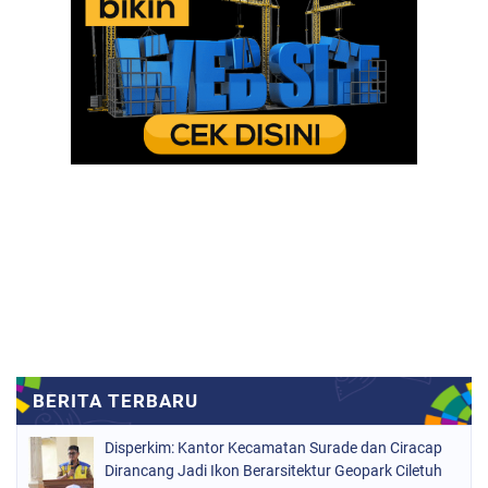
Disperkim: Kantor Kecamatan Surade dan Ciracap
Dirancang Jadi Ikon Berarsitektur Geopark Ciletuh