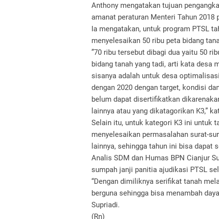
Anthony mengatakan tujuan pengangkat
amanat peraturan Menteri Tahun 2018 p
Ia mengatakan, untuk program PTSL ta
menyelesaikan 50 ribu peta bidang tanah
”70 ribu tersebut dibagi dua yaitu 50 r
bidang tanah yang tadi, arti kata desa
sisanya adalah untuk desa optimalisasi
dengan 2020 dengan target, kondisi dan 
belum dapat disertifikatkan dikarenak
lainnya atau yang dikatagorikan K3,” ka
Selain itu, untuk kategori K3 ini untuk
menyelesaikan permasalahan surat-sura
lainnya, sehingga tahun ini bisa dapat se
Analis SDM dan Humas BPN Cianjur Sup
sumpah janji panitia ajudikasi PTSL sel
“Dengan dimiliknya serifikat tanah me
berguna sehingga bisa menambah daya n
Supriadi.
(Rn)