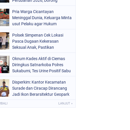
Perubahan 2026, Dorong
Raperda Ketenagakerjaan
Pria Warga Cicantayan
Meninggal Dunia, Keluarga Minta
usut Pelaku agar Hukum
ditegakkan seadil adil nya
Polsek Simpenan Cek Lokasi
Pasca Dugaan Kekerasan
Seksual Anak, Pastikan
Kamtibmas Tetap Kondusif
Oknum Kades Aktif di Ciemas
Diringkus Satnarkoba Polres
Sukabumi, Tes Urine Positif Sabu
Disperkim: Kantor Kecamatan
Surade dan Ciracap Dirancang
Jadi Ikon Berarsitektur Geopark
Ciletuh
MBALI
LANJUT »