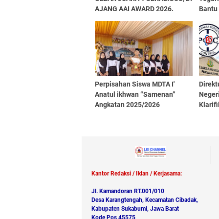
AJANG AAI AWARD 2026.
Bantu
Sakit
Perpisahan Siswa MDTA I'
Direkt
Anatul ikhwan “Samenan”
Negeri
Angkatan 2025/2026
Klarif
Dalam
Kejak
Kantor Redaksi / Iklan / Kerjasama:
Jl. Kamandoran RT.001/010
Desa Karangtengah, Kecamatan Cibadak,
Kabupaten Sukabumi, Jawa Barat
Kode Pos 45575