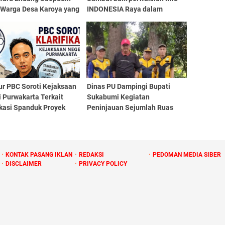
 Warga Desa Karoya yang
INDONESIA Raya dalam
Audiensi yang di gelar di Aula
rapat DISDAGIN
ur PBC Soroti Kejaksaan
Dinas PU Dampingi Bupati
 Purwakarta Terkait
Sukabumi Kegiatan
ikasi Spanduk Proyek
Peninjauan Sejumlah Ruas
 Pengamanan
Jalan Wilayah Kabupaten
saan.
Sukabumi
KONTAK PASANG IKLAN
REDAKSI
PEDOMAN MEDIA SIBER
DISCLAIMER
PRIVACY POLICY