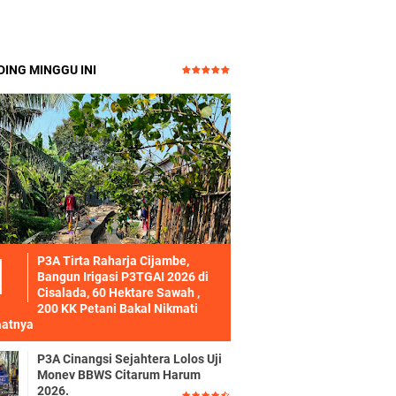
ING MINGGU INI
P3A Tirta Raharja Cijambe,
Bangun Irigasi P3TGAI 2026 di
Cisalada, 60 Hektare Sawah ,
200 KK Petani Bakal Nikmati
atnya
P3A Cinangsi Sejahtera Lolos Uji
Monev BBWS Citarum Harum
2026.