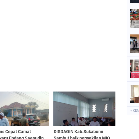
« KE
ns Cepat Camat
DISDAGIN Kab.Sukabumi
waru Endang Saepudin
Sambut baik perwakilan MIO