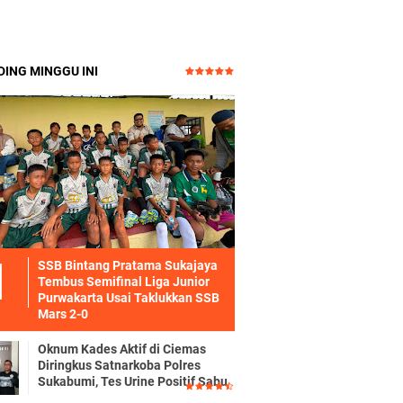
ING MINGGU INI
SSB Bintang Pratama Sukajaya
Tembus Semifinal Liga Junior
Purwakarta Usai Taklukkan SSB
Mars 2-0
Oknum Kades Aktif di Ciemas
Diringkus Satnarkoba Polres
Sukabumi, Tes Urine Positif Sabu