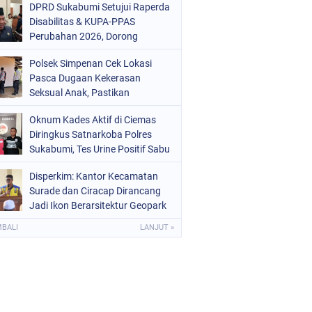
DPRD Sukabumi Setujui Raperda
Disabilitas & KUPA-PPAS
Perubahan 2026, Dorong
Raperda Ketenagakerjaan
Polsek Simpenan Cek Lokasi
Pasca Dugaan Kekerasan
Seksual Anak, Pastikan
Kamtibmas Tetap Kondusif
Oknum Kades Aktif di Ciemas
Diringkus Satnarkoba Polres
Sukabumi, Tes Urine Positif Sabu
Disperkim: Kantor Kecamatan
Surade dan Ciracap Dirancang
Jadi Ikon Berarsitektur Geopark
Ciletuh
MBALI
LANJUT »