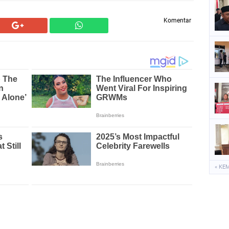
Komentar
« KE