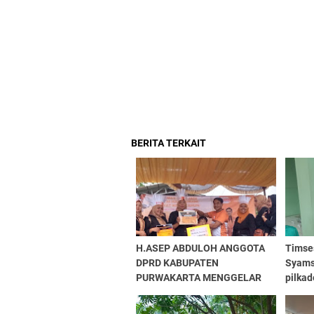
BERITA TERKAIT
H.ASEP ABDULOH ANGGOTA
Timses
DPRD KABUPATEN
Syams
PURWAKARTA MENGGELAR
pilka
ACARA DALAM RANGKA
MEMERIAHKAN HUT PARTAI