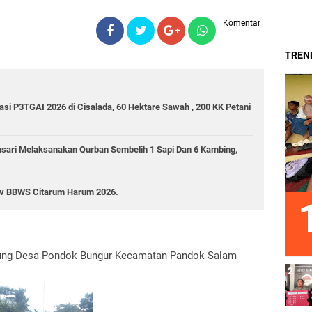
Komentar
TREND
gasi P3TGAI 2026 di Cisalada, 60 Hektare Sawah , 200 KK Petani
ari Melaksanakan Qurban Sembelih 1 Sapi Dan 6 Kambing,
nev BBWS Citarum Harum 2026.
adung Desa Pondok Bungur Kecamatan Pandok Salam