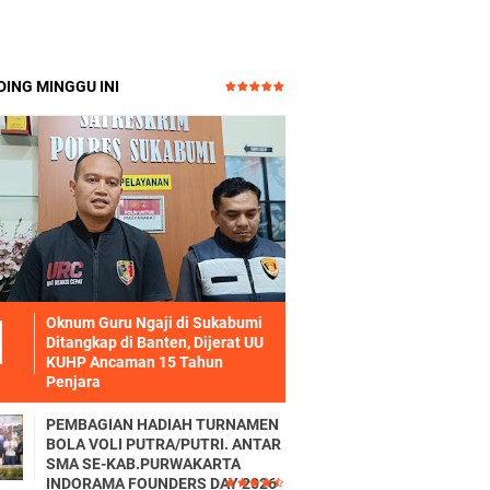
ING MINGGU INI
Oknum Guru Ngaji di Sukabumi
Ditangkap di Banten, Dijerat UU
KUHP Ancaman 15 Tahun
Penjara
PEMBAGIAN HADIAH TURNAMEN
BOLA VOLI PUTRA/PUTRI. ANTAR
SMA SE-KAB.PURWAKARTA
INDORAMA FOUNDERS DAY 2026