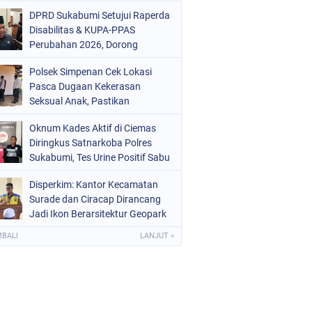
Mars 2-0
DPRD Sukabumi Setujui Raperda
Disabilitas & KUPA-PPAS
Perubahan 2026, Dorong
Raperda Ketenagakerjaan
Polsek Simpenan Cek Lokasi
Pasca Dugaan Kekerasan
Seksual Anak, Pastikan
Kamtibmas Tetap Kondusif
Oknum Kades Aktif di Ciemas
Diringkus Satnarkoba Polres
Sukabumi, Tes Urine Positif Sabu
Disperkim: Kantor Kecamatan
Surade dan Ciracap Dirancang
Jadi Ikon Berarsitektur Geopark
Ciletuh
MBALI
LANJUT »