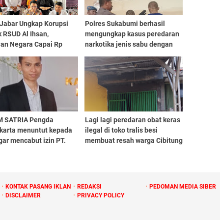
 Jabar Ungkap Korupsi
Polres Sukabumi berhasil
 RSUD Al Ihsan,
mengungkap kasus peredaran
ian Negara Capai Rp
narkotika jenis sabu dengan
Miliar
total barang bukti seberat
1,677 kilogram
 SATRIA Pengda
Lagi lagi peredaran obat keras
karta menuntut kepada
ilegal di toko tralis besi
ar mencabut izin PT.
membuat resah warga Cibitung
e Telecom.Tbk
KONTAK PASANG IKLAN
REDAKSI
PEDOMAN MEDIA SIBER
DISCLAIMER
PRIVACY POLICY