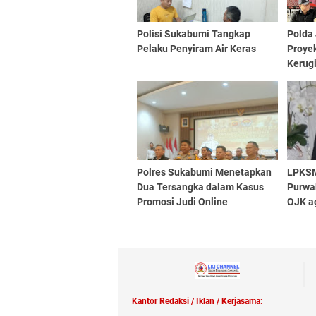
Polisi Sukabumi Tangkap
Polda
Pelaku Penyiram Air Keras
Proyek
Kerug
12,82 
Polres Sukabumi Menetapkan
LPKSM
Dua Tersangka dalam Kasus
Purwa
Promosi Judi Online
OJK ag
Bakri
Kantor Redaksi / Iklan / Kerjasama: