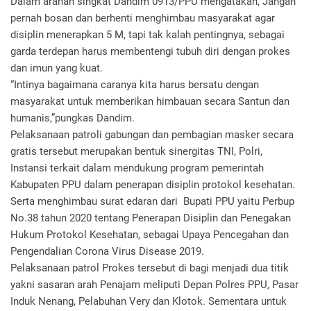
Dalam arahan singkat Dandim 0913/PPU mengatakan, Jangan
pernah bosan dan berhenti menghimbau masyarakat agar
disiplin menerapkan 5 M, tapi tak kalah pentingnya, sebagai
garda terdepan harus membentengi tubuh diri dengan prokes
dan imun yang kuat.
“Intinya bagaimana caranya kita harus bersatu dengan
masyarakat untuk memberikan himbauan secara Santun dan
humanis,”pungkas Dandim.
Pelaksanaan patroli gabungan dan pembagian masker secara
gratis tersebut merupakan bentuk sinergitas TNI, Polri,
Instansi terkait dalam mendukung program pemerintah
Kabupaten PPU dalam penerapan disiplin protokol kesehatan.
Serta menghimbau surat edaran dari Bupati PPU yaitu Perbup
No.38 tahun 2020 tentang Penerapan Disiplin dan Penegakan
Hukum Protokol Kesehatan, sebagai Upaya Pencegahan dan
Pengendalian Corona Virus Disease 2019.
Pelaksanaan patrol Prokes tersebut di bagi menjadi dua titik
yakni sasaran arah Penajam meliputi Depan Polres PPU, Pasar
Induk Nenang, Pelabuhan Very dan Klotok. Sementara untuk