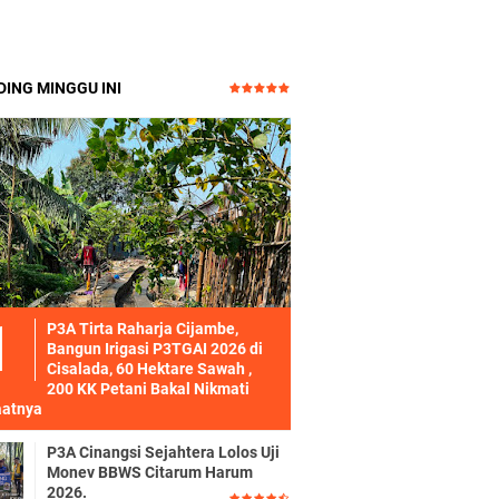
ING MINGGU INI
P3A Tirta Raharja Cijambe,
Bangun Irigasi P3TGAI 2026 di
Cisalada, 60 Hektare Sawah ,
200 KK Petani Bakal Nikmati
atnya
P3A Cinangsi Sejahtera Lolos Uji
Monev BBWS Citarum Harum
2026.