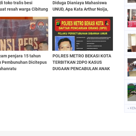
di toko tralis besi
Diduga Dianiaya Mahasiswa
at resah warga Cibitung
UNUD, Apa Kata Arthur Noija,
SH !
cam penjara 15 tahun
POLRES METRO BEKASI KOTA
u Pembunuhan Dicitepus
TERBITKAN 2DPO KASUS
uhanratu
DUGAAN PENCABULAN ANAK
DIBAWAH UMUR
« KE