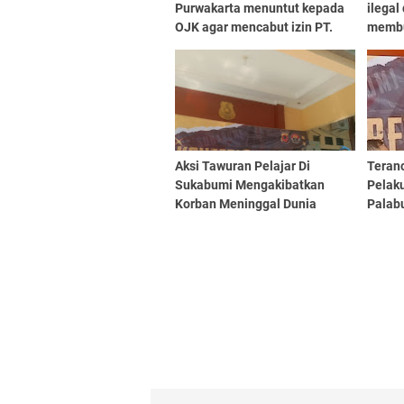
Purwakarta menuntut kepada
ilegal 
OJK agar mencabut izin PT.
membu
Bakrie Telecom.Tbk
Aksi Tawuran Pelajar Di
Teran
Sukabumi Mengakibatkan
Pelak
Korban Meninggal Dunia
Palab