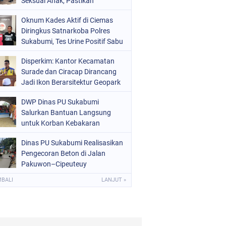
Seksual Anak, Pastikan
Kamtibmas Tetap Kondusif
Oknum Kades Aktif di Ciemas
Diringkus Satnarkoba Polres
Sukabumi, Tes Urine Positif Sabu
Disperkim: Kantor Kecamatan
Surade dan Ciracap Dirancang
Jadi Ikon Berarsitektur Geopark
Ciletuh
DWP Dinas PU Sukabumi
Salurkan Bantuan Langsung
untuk Korban Kebakaran
Ciptamulya
Dinas PU Sukabumi Realisasikan
Pengecoran Beton di Jalan
Pakuwon–Cipeuteuy
Kabandungan
MBALI
LANJUT »