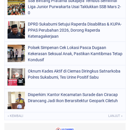
SSB Bintang Pratama Sukajaya Tembus Semifinal
Liga Junior Purwakarta Usai Taklukkan SSB Mars 2-
0
DPRD Sukabumi Setujui Raperda Disabilitas & KUPA-
PPAS Perubahan 2026, Dorong Raperda
Ketenagakerjaan
Polsek Simpenan Cek Lokasi Pasca Dugaan
Kekerasan Seksual Anak, Pastikan Kamtibmas Tetap
Kondusif
Oknum Kades Aktif di Ciemas Diringkus Satnarkoba
Polres Sukabumi, Tes Urine Positif Sabu
Disperkim: Kantor Kecamatan Surade dan Ciracap
Dirancang Jadi Ikon Berarsitektur Geopark Ciletuh
« KEMBALI
LANJUT »