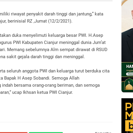
ki riwayat penyakit darah tinggi dan jantung,” kata
r, berinisial RZ ,Jumat (12/2/2021).
takan duka menyelimuti keluarga besar PWI. H.Asep
ngurus PWI Kabupaten Cianjur meninggal dunia Jum’at
i hari. Memang sebelumnya Alm sempat dirawat di RSUD
na sakit gejala darah tinggi dan meninggal.
erta seluruh anggota PWI dan keluarga turut berduka cita
ta Bapak H Asep Sobandi. Semoga Allah
g indah bersama orang-orang beriman, dan semoga
aran,“ ucap Ikhsan ketua PWI Cianjur.