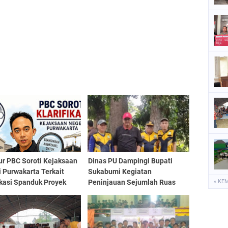
ur PBC Soroti Kejaksaan
Dinas PU Dampingi Bupati
 Purwakarta Terkait
Sukabumi Kegiatan
ikasi Spanduk Proyek
Peninjauan Sejumlah Ruas
« KE
 Pengamanan
Jalan Wilayah Kabupaten
saan.
Sukabumi