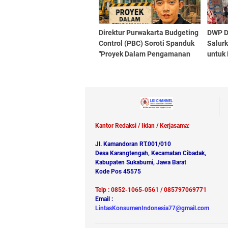
Direktur Purwakarta Budgeting
DWP D
Control (PBC) Soroti Spanduk
Salur
"Proyek Dalam Pengamanan
untuk
Kejaksaan" di Pembangunan
Cipta
Puskesmas Sukatani
Kantor Redaksi / Iklan / Kerjasama:
Jl. Kamandoran RT.001/010
Desa Karangtengah, Kecamatan Cibadak,
Kabupaten Sukabumi, Jawa Barat
Kode Pos 45575
Telp : 0852-1065-0561 / 085797069771
Email :
LintasKonsumenIndonesia77@gmail.com