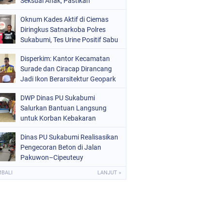
Seksual Anak, Pastikan
Kamtibmas Tetap Kondusif
Oknum Kades Aktif di Ciemas
Diringkus Satnarkoba Polres
Sukabumi, Tes Urine Positif Sabu
Disperkim: Kantor Kecamatan
Surade dan Ciracap Dirancang
Jadi Ikon Berarsitektur Geopark
Ciletuh
DWP Dinas PU Sukabumi
Salurkan Bantuan Langsung
untuk Korban Kebakaran
Ciptamulya
Dinas PU Sukabumi Realisasikan
Pengecoran Beton di Jalan
Pakuwon–Cipeuteuy
Kabandungan
MBALI
LANJUT »