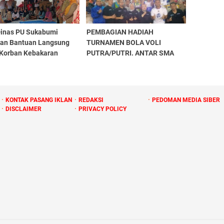
inas PU Sukabumi
PEMBAGIAN HADIAH
kan Bantuan Langsung
TURNAMEN BOLA VOLI
 Korban Kebakaran
PUTRA/PUTRI. ANTAR SMA
mulya
SE-KAB.PURWAKARTA
INDORAMA FOUNDERS DAY
2026
KONTAK PASANG IKLAN
REDAKSI
PEDOMAN MEDIA SIBER
DISCLAIMER
PRIVACY POLICY