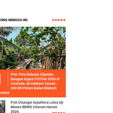
ING MINGGU INI
P3A Tirta Raharja Cijambe,
Bangun Irigasi P3TGAI 2026 di
Cisalada, 60 Hektare Sawah ,
200 KK Petani Bakal Nikmati
atnya
P3A Cinangsi Sejahtera Lolos Uji
Monev BBWS Citarum Harum
2026.