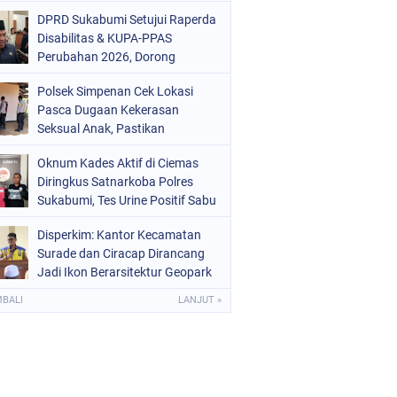
Mars 2-0
DPRD Sukabumi Setujui Raperda
Disabilitas & KUPA-PPAS
Perubahan 2026, Dorong
Raperda Ketenagakerjaan
Polsek Simpenan Cek Lokasi
Pasca Dugaan Kekerasan
Seksual Anak, Pastikan
Kamtibmas Tetap Kondusif
Oknum Kades Aktif di Ciemas
Diringkus Satnarkoba Polres
Sukabumi, Tes Urine Positif Sabu
Disperkim: Kantor Kecamatan
Surade dan Ciracap Dirancang
Jadi Ikon Berarsitektur Geopark
Ciletuh
MBALI
LANJUT »