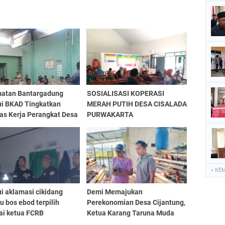
atan Bantargadung
SOSIALISASI KOPERASI
ui BKAD Tingkatkan
MERAH PUTIH DESA CISALADA
as Kerja Perangkat Desa
PURWAKARTA
n Workshop
lenggaraan Dan
strasi Aset Desa
« KE
i aklamasi cikidang
Demi Memajukan
u bos ebod terpilih
Perekonomian Desa Cijantung,
ai ketua FCRB
Ketua Karang Taruna Muda
Bhakti Merambah Ilmu Sampai