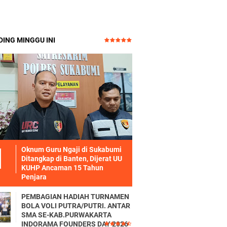
ING MINGGU INI
Oknum Guru Ngaji di Sukabumi
Ditangkap di Banten, Dijerat UU
KUHP Ancaman 15 Tahun
Penjara
PEMBAGIAN HADIAH TURNAMEN
BOLA VOLI PUTRA/PUTRI. ANTAR
SMA SE-KAB.PURWAKARTA
INDORAMA FOUNDERS DAY 2026