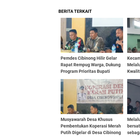
BERITA TERKAIT
Pemdes Cibinong Hilir Gelar
Kecam
Rapat Rempug Warga, Dukung
Melal
Program Prioritas Bupati
Kwalit
Cianjur 2025
Denga
Penye
Admini
Musyawarah Desa Khusus
Melalu
Pembentukan Koperasi Merah
bersat
Putih Digelar di Desa Cibinong
sebag
Hilir, Kecamatan Cilaku,