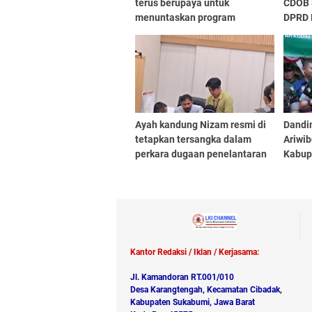
terus berupaya untuk
CDOB 
menuntaskan program
DPRD 
Rutilahu melalui DISPERKIM
gelar 
Ayah kandung Nizam resmi di
Dandi
tetapkan tersangka dalam
Ariwi
perkara dugaan penelantaran
Kabup
anak
Dampi
061/S
Thoma
Jemba
Kantor Redaksi / Iklan / Kerjasama:
Jl. Kamandoran RT.001/010
Desa Karangtengah, Kecamatan Cibadak,
Kabupaten Sukabumi, Jawa Barat