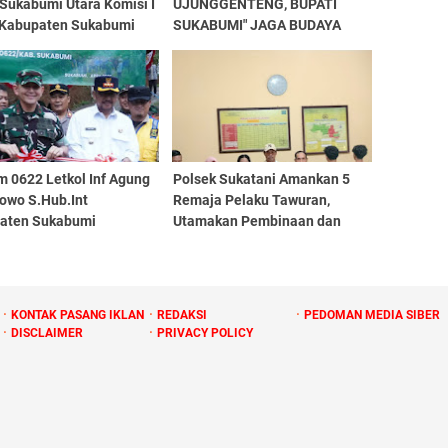
Sukabumi Utara Komisi I
UJUNGGENTENG, BUPATI
Kabupaten Sukabumi
SUKABUMI" JAGA BUDAYA
Raker
PESISIR LESTARIKAN
LINGKUNGAN LAUT"
m 0622 Letkol Inf Agung
Polsek Sukatani Amankan 5
bowo S.Hub.Int
Remaja Pelaku Tawuran,
aten Sukabumi
Utamakan Pembinaan dan
ngi Danrem
Pengawasan
uryakancana Brigjen TNI
s Rajunio Resmikan
tan Garuda
KONTAK PASANG IKLAN
REDAKSI
PEDOMAN MEDIA SIBER
DISCLAIMER
PRIVACY POLICY