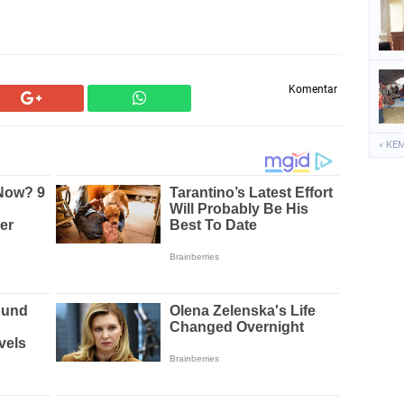
Komentar
« KE