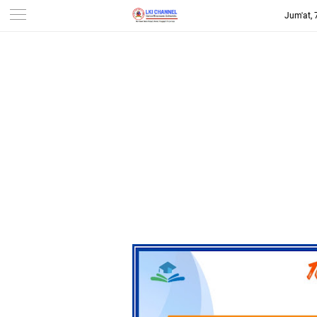
Jum'at,
-->
LKI CHANNEL | LINTAS
KONSUMEN INDONESIA