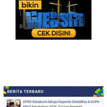
DPRD Sukabumi Setujui Raperda Disabilitas & KUPA-
PPAS Perubahan 2026, Dorong Raperda