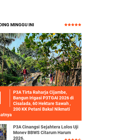
ING MINGGU INI
P3A Tirta Raharja Cijambe,
Bangun Irigasi P3TGAI 2026 di
Cisalada, 60 Hektare Sawah ,
200 KK Petani Bakal Nikmati
atnya
P3A Cinangsi Sejahtera Lolos Uji
Monev BBWS Citarum Harum
2026.