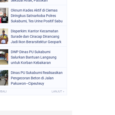
Seksual Anak, Pastikan
Kamtibmas Tetap Kondusif
Oknum Kades Aktif di Ciemas
Diringkus Satnarkoba Polres
Sukabumi, Tes Urine Positif Sabu
Disperkim: Kantor Kecamatan
Surade dan Ciracap Dirancang
Jadi Ikon Berarsitektur Geopark
Ciletuh
DWP Dinas PU Sukabumi
Salurkan Bantuan Langsung
untuk Korban Kebakaran
Ciptamulya
Dinas PU Sukabumi Realisasikan
Pengecoran Beton di Jalan
Pakuwon–Cipeuteuy
Kabandungan
MBALI
LANJUT »