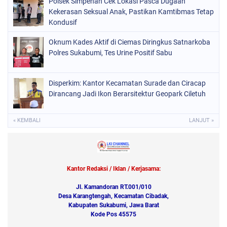
Polsek Simpenan Cek Lokasi Pasca Dugaan
Kekerasan Seksual Anak, Pastikan Kamtibmas Tetap
Kondusif
Oknum Kades Aktif di Ciemas Diringkus Satnarkoba
Polres Sukabumi, Tes Urine Positif Sabu
Disperkim: Kantor Kecamatan Surade dan Ciracap
Dirancang Jadi Ikon Berarsitektur Geopark Ciletuh
« KEMBALI
LANJUT »
Kantor Redaksi / Iklan / Kerjasama:
Jl. Kamandoran RT.001/010
Desa Karangtengah, Kecamatan Cibadak,
Kabupaten Sukabumi, Jawa Barat
Kode Pos 45575