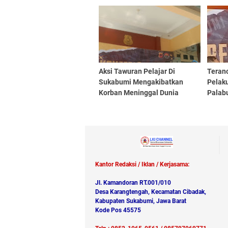
Bakrie Telecom.Tbk
Aksi Tawuran Pelajar Di
Teran
Sukabumi Mengakibatkan
Pelak
Korban Meninggal Dunia
Palab
Kantor Redaksi / Iklan / Kerjasama:
Jl. Kamandoran RT.001/010
Desa Karangtengah, Kecamatan Cibadak,
Kabupaten Sukabumi, Jawa Barat
Kode Pos 45575