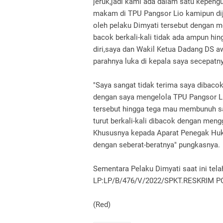
jeruk,jadi kami ada dalam satu kepengu
makam di TPU Pangsor Lio kamipun dija
oleh pelaku Dimyati tersebut dengan m
bacok berkali-kali tidak ada ampun hin
diri,saya dan Wakil Ketua Dadang DS a
parahnya luka di kepala saya secepat
"Saya sangat tidak terima saya dibaco
dengan saya mengelola TPU Pangsor Li
tersebut hingga tega mau membunuh sa
turut berkali-kali dibacok dengan men
Khususnya kepada Aparat Penegak Huk
dengan seberat-beratnya" pungkasnya.
Sementara Pelaku Dimyati saat ini tel
LP:LP/B/476/V/2022/SPKT.RESKRIM 
(Red)