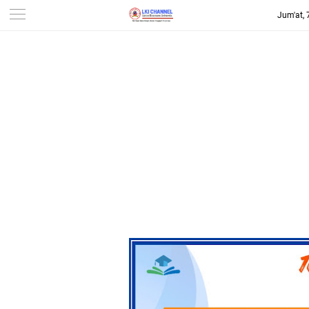
Jum'at,
-->
LKI CHANNEL | LINTAS
KONSUMEN INDONESIA