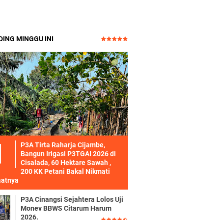
ING MINGGU INI
P3A Tirta Raharja Cijambe,
Bangun Irigasi P3TGAI 2026 di
Cisalada, 60 Hektare Sawah ,
200 KK Petani Bakal Nikmati
atnya
P3A Cinangsi Sejahtera Lolos Uji
Monev BBWS Citarum Harum
2026.