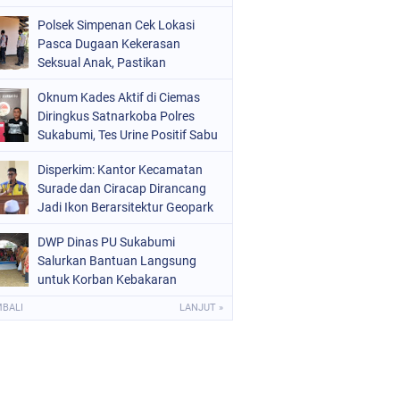
Raperda Ketenagakerjaan
Polsek Simpenan Cek Lokasi
Pasca Dugaan Kekerasan
Seksual Anak, Pastikan
Kamtibmas Tetap Kondusif
Oknum Kades Aktif di Ciemas
Diringkus Satnarkoba Polres
Sukabumi, Tes Urine Positif Sabu
Disperkim: Kantor Kecamatan
Surade dan Ciracap Dirancang
Jadi Ikon Berarsitektur Geopark
Ciletuh
DWP Dinas PU Sukabumi
Salurkan Bantuan Langsung
untuk Korban Kebakaran
Ciptamulya
MBALI
LANJUT »