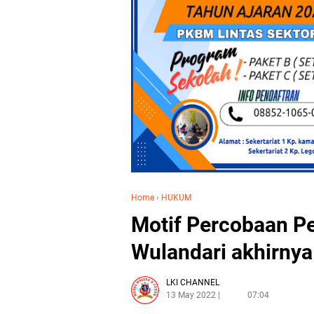
Home
›
HUKUM
Motif Percobaan 
Wulandari akhirny
LKI CHANNEL
13 May 2022
07:04