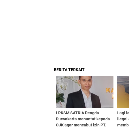
BERITA TERKAIT
LPKSM SATRIA Pengda
Lagi l
Purwakarta menuntut kepada
ilegal 
OJK agar mencabut izin PT.
membu