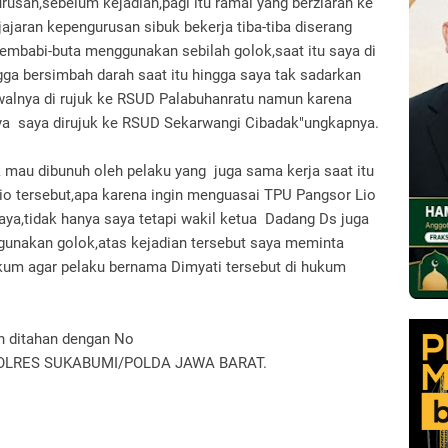
rusan,sebelum kejadian,pagi itu ramai yang berziarah ke
jaran kepengurusan sibuk bekerja tiba-tiba diserang
embabi-buta menggunakan sebilah golok,saat itu saya di
gga bersimbah darah saat itu hingga saya tak sadarkan
walnya di rujuk ke RSUD Palabuhanratu namun karena
nya saya dirujuk ke RSUD Sekarwangi Cibadak"ungkapnya.
k mau dibunuh oleh pelaku yang juga sama kerja saat itu
o tersebut,apa karena ingin menguasai TPU Pangsor Lio
ya,tidak hanya saya tetapi wakil ketua Dadang Ds juga
ggunakan golok,atas kejadian tersebut saya meminta
um agar pelaku bernama Dimyati tersebut di hukum
ah ditahan dengan No
POLRES SUKABUMI/POLDA JAWA BARAT.