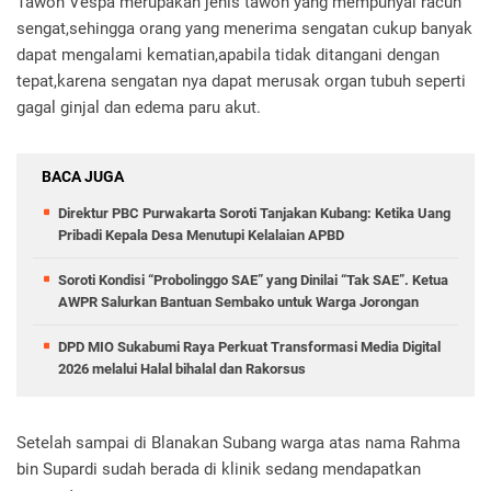
Tawon Vespa merupakan jenis tawon yang mempunyai racun
sengat,sehingga orang yang menerima sengatan cukup banyak
dapat mengalami kematian,apabila tidak ditangani dengan
tepat,karena sengatan nya dapat merusak organ tubuh seperti
gagal ginjal dan edema paru akut.
BACA JUGA
Direktur PBC Purwakarta Soroti Tanjakan Kubang: Ketika Uang
Pribadi Kepala Desa Menutupi Kelalaian APBD
Soroti Kondisi “Probolinggo SAE” yang Dinilai “Tak SAE”. Ketua
AWPR Salurkan Bantuan Sembako untuk Warga Jorongan
DPD MIO Sukabumi Raya Perkuat Transformasi Media Digital
2026 melalui Halal bihalal dan Rakorsus
Setelah sampai di Blanakan Subang warga atas nama Rahma
bin Supardi sudah berada di klinik sedang mendapatkan