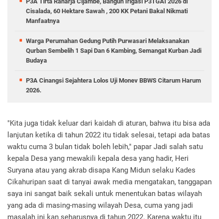
P3A Tirta Raharja Cijambe, Bangun Irigasi P3TGAI 2026 di
Cisalada, 60 Hektare Sawah , 200 KK Petani Bakal Nikmati
Manfaatnya
Warga Perumahan Gedung Putih Purwasari Melaksanakan
Qurban Sembelih 1 Sapi Dan 6 Kambing, Semangat Kurban Jadi
Budaya
P3A Cinangsi Sejahtera Lolos Uji Monev BBWS Citarum Harum
2026.
"Kita juga tidak keluar dari kaidah di aturan, bahwa itu bisa ada
lanjutan ketika di tahun 2022 itu tidak selesai, tetapi ada batas
waktu cuma 3 bulan tidak boleh lebih," papar Jadi salah satu
kepala Desa yang mewakili kepala desa yang hadir, Heri
Suryana atau yang akrab disapa Kang Midun selaku Kades
Cikahuripan saat di tanyai awak media mengatakan, tanggapan
saya ini sangat baik sekali untuk menentukan batas wilayah
yang ada di masing-masing wilayah Desa, cuma yang jadi
masalah ini kan seharusnya di tahun 2022. Karena waktu itu