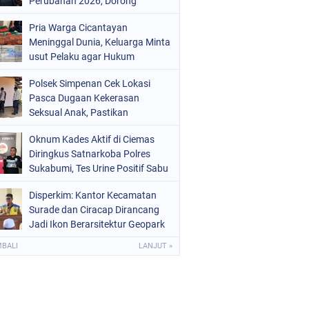
Perubahan 2026, Dorong
Raperda Ketenagakerjaan
Pria Warga Cicantayan
Meninggal Dunia, Keluarga Minta
usut Pelaku agar Hukum
ditegakkan seadil adil nya
Polsek Simpenan Cek Lokasi
Pasca Dugaan Kekerasan
Seksual Anak, Pastikan
Kamtibmas Tetap Kondusif
Oknum Kades Aktif di Ciemas
Diringkus Satnarkoba Polres
Sukabumi, Tes Urine Positif Sabu
Disperkim: Kantor Kecamatan
Surade dan Ciracap Dirancang
Jadi Ikon Berarsitektur Geopark
Ciletuh
MBALI
LANJUT »