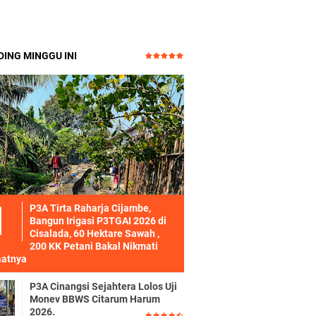
ING MINGGU INI
P3A Tirta Raharja Cijambe,
Bangun Irigasi P3TGAI 2026 di
Cisalada, 60 Hektare Sawah ,
200 KK Petani Bakal Nikmati
atnya
P3A Cinangsi Sejahtera Lolos Uji
Monev BBWS Citarum Harum
2026.