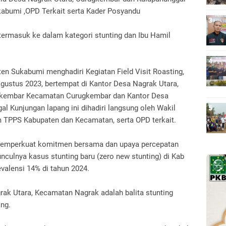
kabumi ,OPD Terkait serta Kader Posyandu
 termasuk ke dalam kategori stunting dan Ibu Hamil
en Sukabumi menghadiri Kegiatan Field Visit Roasting,
Agustus 2023, bertempat di Kantor Desa Nagrak Utara,
gkembar Kecamatan Curugkembar dan Kantor Desa
 Kunjungan lapang ini dihadiri langsung oleh Wakil
m TPPS Kabupaten dan Kecamatan, serta OPD terkait.
 memperkuat komitmen bersama dan upaya percepatan
culnya kasus stunting baru (zero new stunting) di Kab
valensi 14% di tahun 2024.
ak Utara, Kecamatan Nagrak adalah balita stunting
ang.