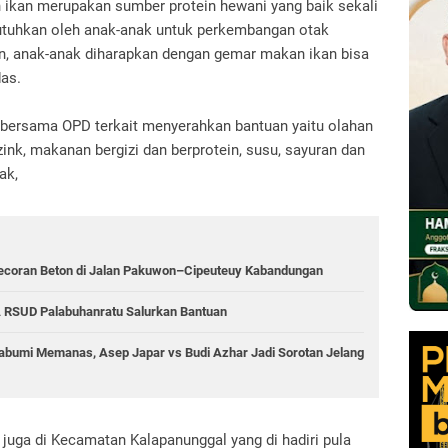
ikan merupakan sumber protein hewani yang baik sekali
tuhkan oleh anak-anak untuk perkembangan otak
hun, anak-anak diharapkan dengan gemar makan ikan bisa
das.
bersama OPD terkait menyerahkan bantuan yaitu olahan
zink, makanan bergizi dan berprotein, susu, sayuran dan
rak,
ecoran Beton di Jalan Pakuwon–Cipeuteuy Kabandungan
 RSUD Palabuhanratu Salurkan Bantuan
abumi Memanas, Asep Japar vs Budi Azhar Jadi Sorotan Jelang
n juga di Kecamatan Kalapanunggal yang di hadiri pula