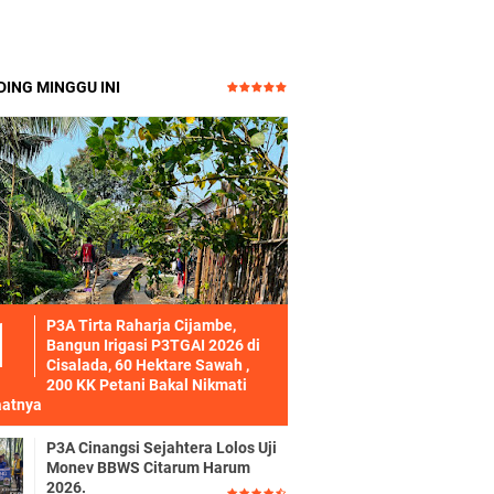
ING MINGGU INI
P3A Tirta Raharja Cijambe,
Bangun Irigasi P3TGAI 2026 di
Cisalada, 60 Hektare Sawah ,
200 KK Petani Bakal Nikmati
atnya
P3A Cinangsi Sejahtera Lolos Uji
Monev BBWS Citarum Harum
2026.