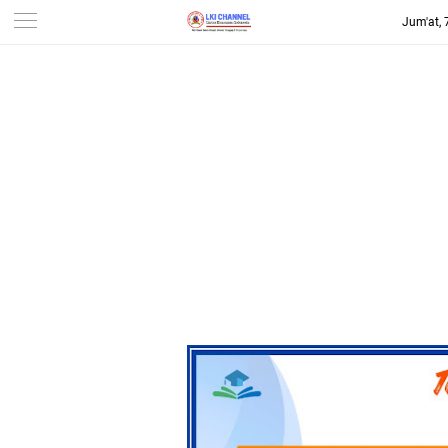
Jum'at,
-->
LKI CHANNEL | LINTAS
KONSUMEN INDONESIA