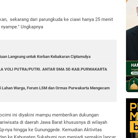
kan, sekarang dari parungkuda ke ciawi hanya 25 menit
sa nyampe." Ungkapnya
tuan Langsung untuk Korban Kebakaran Ciptamulya
A VOLI PUTRA/PUTRI. ANTAR SMA SE-KAB.PURWAKARTA
di Lahan Warga, Forum LSM dan Ormas Purwakarta Mengecam
ocimi ini diyakini mampu memberikan dukungan
ariwisata di daerah Jawa Barat khususnya di wilayah
p-nya hingga ke Gununggede. Kemudian Aktivitas
ri dan ke Kabupaten Sukabumi pun menjadi semakin lancar