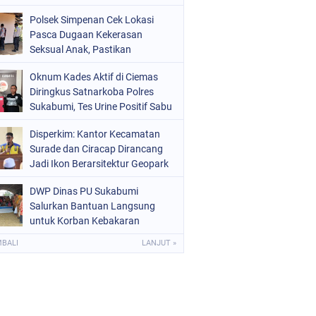
Raperda Ketenagakerjaan
Polsek Simpenan Cek Lokasi
Pasca Dugaan Kekerasan
Seksual Anak, Pastikan
Kamtibmas Tetap Kondusif
Oknum Kades Aktif di Ciemas
Diringkus Satnarkoba Polres
Sukabumi, Tes Urine Positif Sabu
Disperkim: Kantor Kecamatan
Surade dan Ciracap Dirancang
Jadi Ikon Berarsitektur Geopark
Ciletuh
DWP Dinas PU Sukabumi
Salurkan Bantuan Langsung
untuk Korban Kebakaran
Ciptamulya
MBALI
LANJUT »