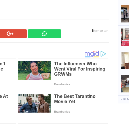
Komentar
« KE