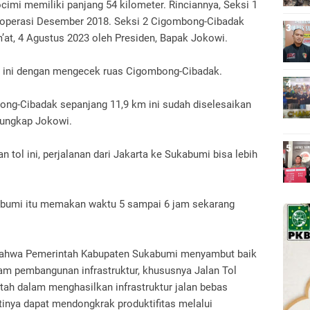
cimi memiliki panjang 54 kilometer. Rinciannya, Seksi 1
roperasi Desember 2018. Seksi 2 Cigombong-Cibadak
um’at, 4 Agustus 2023 oleh Presiden, Bapak Jokowi.
 ini dengan mengecek ruas Cigombong-Cibadak.
ong-Cibadak sepanjang 11,9 km ini sudah diselesaikan
 ungkap Jokowi.
tol ini, perjalanan dari Jakarta ke Sukabumi bisa lebih
abumi itu memakan waktu 5 sampai 6 jam sekarang
ahwa Pemerintah Kabupaten Sukabumi menyambut baik
m pembangunan infrastruktur, khususnya Jalan Tol
tah dalam menghasilkan infrastruktur jalan bebas
inya dapat mendongkrak produktifitas melalui