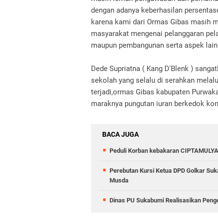
dengan adanya keberhasilan persentase
karena kami dari Ormas Gibas masih m
masyarakat mengenai pelanggaran pelan
maupun pembangunan serta aspek lai
Dede Supriatna ( Kang D'Blenk ) sanga
sekolah yang selalu di serahkan melal
terjadi,ormas Gibas kabupaten Purwaka
maraknya pungutan iuran berkedok ko
BACA JUGA
Peduli Korban kebakaran CIPTAMULYA
Perebutan Kursi Ketua DPD Golkar Suk
Musda
Dinas PU Sukabumi Realisasikan Peng