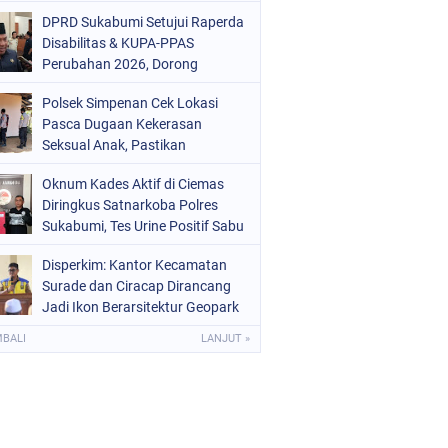
Mars 2-0
DPRD Sukabumi Setujui Raperda
Disabilitas & KUPA-PPAS
Perubahan 2026, Dorong
Raperda Ketenagakerjaan
Polsek Simpenan Cek Lokasi
Pasca Dugaan Kekerasan
Seksual Anak, Pastikan
Kamtibmas Tetap Kondusif
Oknum Kades Aktif di Ciemas
Diringkus Satnarkoba Polres
Sukabumi, Tes Urine Positif Sabu
Disperkim: Kantor Kecamatan
Surade dan Ciracap Dirancang
Jadi Ikon Berarsitektur Geopark
Ciletuh
MBALI
LANJUT »