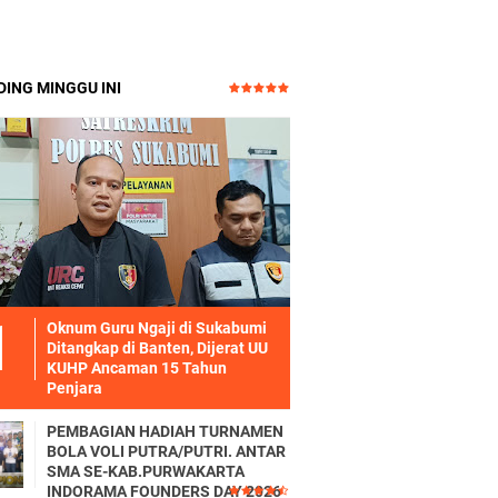
ING MINGGU INI
Oknum Guru Ngaji di Sukabumi
Ditangkap di Banten, Dijerat UU
KUHP Ancaman 15 Tahun
Penjara
PEMBAGIAN HADIAH TURNAMEN
BOLA VOLI PUTRA/PUTRI. ANTAR
SMA SE-KAB.PURWAKARTA
INDORAMA FOUNDERS DAY 2026