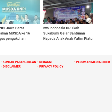
gan
NPI Jawa Barat
Iwo Indonesia DPD kab
nakan MUSDA ke 16
Sukabumi Gelar Santunan
igus pengukuhan
Kepada Anak Anak Yatim Piatu
gurusan DPD KNPI Jawa
dan peringati Maulid Nabi
Muhamad Saw
KONTAK PASANG IKLAN
REDAKSI
PEDOMAN MEDIA SIBER
DISCLAIMER
PRIVACY POLICY