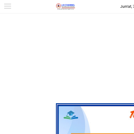
Jum'at,
-->
LKI CHANNEL | LINTAS
KONSUMEN INDONESIA