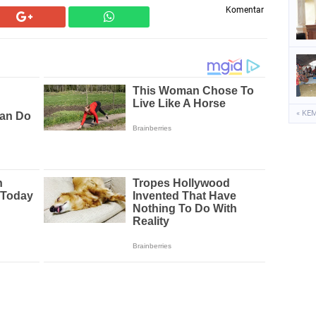
Komentar
« KE