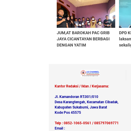
Joron
JUM,AT BAROKAH PAC GRIB
DPD K
JAYA CICANTAYAN BERBAGI
laksa
DENGAN YATIM
sekal
kepen
Barat
Kantor Redaksi / Iklan / Kerjasama:
Jl. Kamandoran RT.001/010
Desa Karangtengah, Kecamatan Cibadak,
Kabupaten Sukabumi, Jawa Barat
Kode Pos 45575
Telp : 0852-1065-0561 / 085797069771
Email :