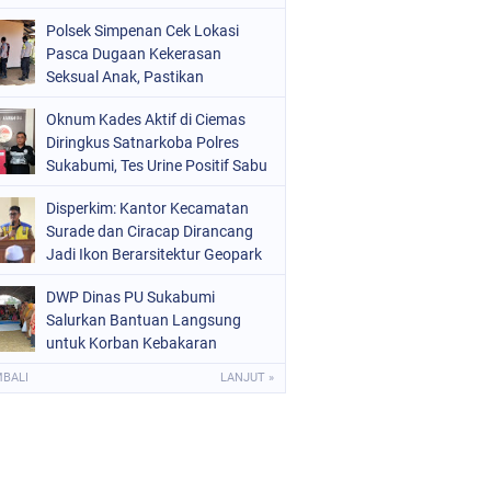
Raperda Ketenagakerjaan
Polsek Simpenan Cek Lokasi
Pasca Dugaan Kekerasan
Seksual Anak, Pastikan
Kamtibmas Tetap Kondusif
Oknum Kades Aktif di Ciemas
Diringkus Satnarkoba Polres
Sukabumi, Tes Urine Positif Sabu
Disperkim: Kantor Kecamatan
Surade dan Ciracap Dirancang
Jadi Ikon Berarsitektur Geopark
Ciletuh
DWP Dinas PU Sukabumi
Salurkan Bantuan Langsung
untuk Korban Kebakaran
Ciptamulya
MBALI
LANJUT »