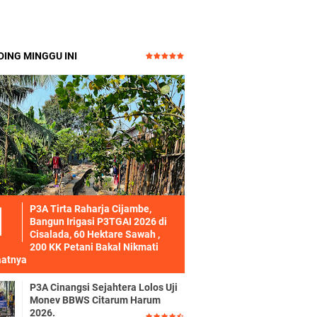
ING MINGGU INI
P3A Tirta Raharja Cijambe,
Bangun Irigasi P3TGAI 2026 di
Cisalada, 60 Hektare Sawah ,
200 KK Petani Bakal Nikmati
atnya
P3A Cinangsi Sejahtera Lolos Uji
Monev BBWS Citarum Harum
2026.