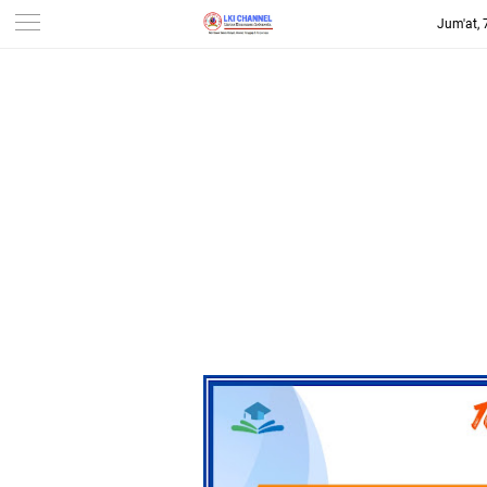
Jum'at,
-->
LKI CHANNEL | LINTAS
KONSUMEN INDONESIA